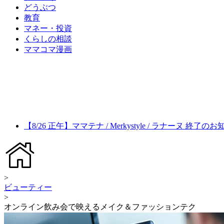
どうぶつ
教育
マネー・投資
くらしの相談
ママコマ漫画
【8/26 正午】ママテナ / Merkystyle / ラナーヌ 終了の
>
ビューティー
>
オンライン飲み会で映えるメイク＆ファッションテク