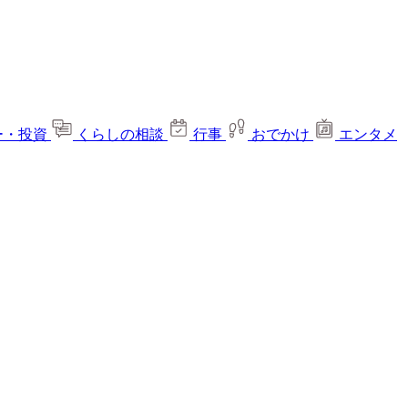
ー・投資
くらしの相談
行事
おでかけ
エンタメ