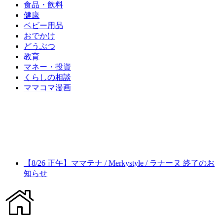
食品・飲料
健康
ベビー用品
おでかけ
どうぶつ
教育
マネー・投資
くらしの相談
ママコマ漫画
【8/26 正午】ママテナ / Merkystyle / ラナーヌ 終了のお
知らせ