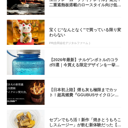
二重遮熱板搭載のロースタイル向け低型
焚き火台
宝くじ“なんとなく”で買っている限り変
わらない
PR(合同会社デジタルファーム )
【2026年最新】ナルゲンボトルのコラ
ボ5選｜今買える限定デザインを一挙紹
介！
【日本初上陸】煙も灰も極限までカッ
ト！超高燃費『GGUBUSサイクロン焚
火台』が...
セブンでもろ活！新作「焼きとうもろこ
しスムージー」が飲む新体験だった【東