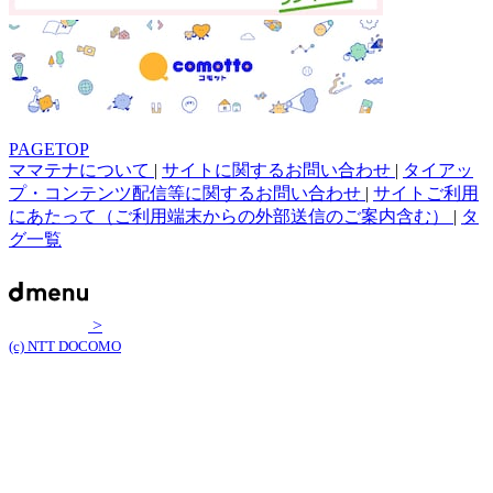
PAGETOP
ママテナについて
|
サイトに関するお問い合わせ
|
タイアッ
プ・コンテンツ配信等に関するお問い合わせ
|
サイトご利用
にあたって（ご利用端末からの外部送信のご案内含む）
|
タ
グ一覧
>
(c) NTT DOCOMO