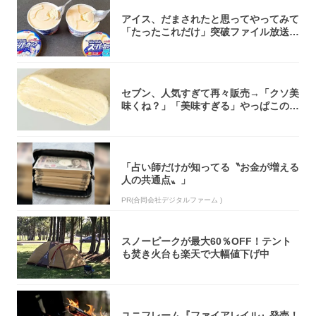
アイス、だまされたと思ってやってみて
「たったこれだけ」突破ファイル放送で
大注目！...
セブン、人気すぎて再々販売→「クソ美
味くね？」「美味すぎる」やっぱこのク
オリティ...
「占い師だけが知ってる〝お金が増える
人の共通点〟」
PR(合同会社デジタルファーム )
スノーピークが最大60％OFF！テント
も焚き火台も楽天で大幅値下げ中
ユニフレーム『ファイアレイル』発売！