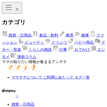
カテゴリ
雑貨・日用品
食品・飲料
教育
健康
ファ
ッション
ビューティ
どうぶつ
ベビー用品
マ
ネー・投資
くらしの相談
行事
おでかけ
エン
タメ
漫画コラム
ママの知りたい情報が集まるアンテナ
ママテナについて
ご利用にあたって
タグ一覧
>
雑貨・日用品