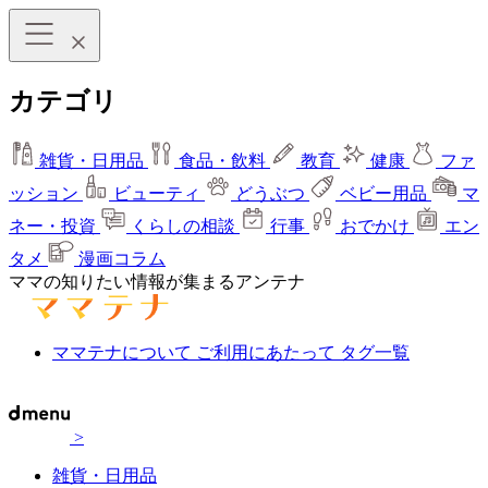
カテゴリ
雑貨・日用品
食品・飲料
教育
健康
ファ
ッション
ビューティ
どうぶつ
ベビー用品
マ
ネー・投資
くらしの相談
行事
おでかけ
エン
タメ
漫画コラム
ママの知りたい情報が集まるアンテナ
ママテナについて
ご利用にあたって
タグ一覧
>
雑貨・日用品