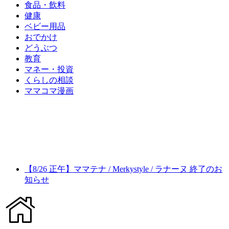
食品・飲料
健康
ベビー用品
おでかけ
どうぶつ
教育
マネー・投資
くらしの相談
ママコマ漫画
【8/26 正午】ママテナ / Merkystyle / ラナーヌ 終了のお
知らせ