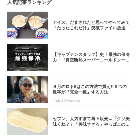
人気記事ランキング
アイス、だまされたと思ってやってみて
「たったこれだけ」突破ファイル放送で
大注目！...
【キャプテンスタッグ】史上最強の保冷
力！『真空断熱スーパーコールドクーラ
ーボック...
８月のロト6はこの方法で買え!!６つの
数字が『完全一致』する方法
PR(株式会社MURA)
セブン、人気すぎて再々販売→「クソ美
味くね？」「美味すぎる」やっぱこのク
オリティ...