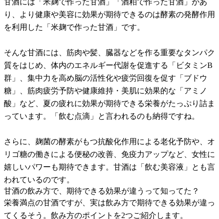
甘酒には「米麹で作った甘酒」「酒粕で作った甘酒」があ
り、より健康や美容に効果が期待できるのは酵素の発酵作用
を利用した「米麹で作った甘酒」です。
そんな甘酒には、筋肉や髪、臓器などを作る重要なタンパク
質をはじめ、体内のエネルギー代謝を促進する「ビタミンB
群」、集中力を高め脳の活性化や疲労回復を促す「ブドウ
糖」、筋肉疲労予防や健康維持・美肌に効果的な「アミノ
酸」など、夏の疲れに効果が期待できる栄養がたっぷり詰ま
っています。「飲む点滴」と言われるのも納得ですね。
さらに、麹菌の酵素がもつ抗酸化作用による老化予防や、オ
リゴ糖の働きによる便秘の改善、免疫力アップなど、女性に
嬉しいパワーも期待できます。甘酒は「飲む美容液」とも言
われているのです。
甘酒の飲み方で、期待できる効果が違うって知ってた？
栄養満点の甘酒ですが、実は飲み方で期待できる効果が違っ
てくるそう。飲み方のポイントを2つご紹介します。