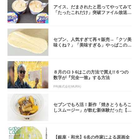
アイス、だまされたと思ってやってみて
「たったこれだけ」突破ファイル放送で
大注目！...
セブン、人気すぎて再々販売→「クソ美
味くね？」「美味すぎる」やっぱこのク
オリティ...
８月のロト6はこの方法で買え!!６つの
数字が『完全一致』する方法
PR(株式会社MURA)
セブンでもろ活！新作「焼きとうもろこ
しスムージー」が飲む新体験だった【東
京の一部...
【銀座・和光】6名の作家による原画全