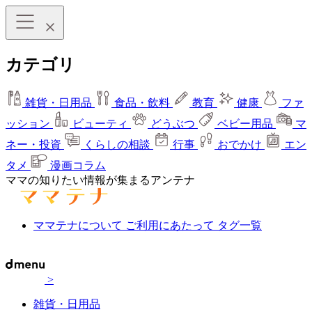
カテゴリ
雑貨・日用品
食品・飲料
教育
健康
ファ
ッション
ビューティ
どうぶつ
ベビー用品
マ
ネー・投資
くらしの相談
行事
おでかけ
エン
タメ
漫画コラム
ママの知りたい情報が集まるアンテナ
ママテナについて
ご利用にあたって
タグ一覧
>
雑貨・日用品