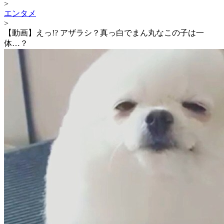
>
エンタメ
>
【動画】えっ!? アザラシ？真っ白でまん丸なこの子は一
体…？