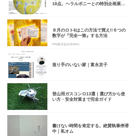
18点。ヘラルボニーとの特別企画展「G
OOD...
８月のロト6はこの方法で買え!!６つの
数字が『完全一致』する方法
PR(株式会社MURA)
造り手のいない家｜富永京子
登山用ガスコンロ13選｜選び方から使
い方・安全対策まで完全ガイド
書けない時間を肯定する。絶賛執筆停滞
中｜私オム