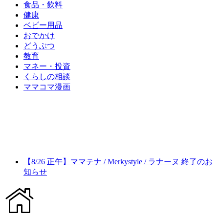
食品・飲料
健康
ベビー用品
おでかけ
どうぶつ
教育
マネー・投資
くらしの相談
ママコマ漫画
【8/26 正午】ママテナ / Merkystyle / ラナーヌ 終了のお
知らせ