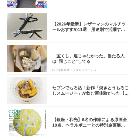
大注目！...
【2026年最新】レザーマンのマルチツ
ールおすすめ11選｜用途別で活躍する
モデル...
「宝くじ、運じゃなかった」当たる人
は“同じこと”してる
PR(合同会社デジタルファーム )
セブンでもろ活！新作「焼きとうもろこ
しスムージー」が飲む新体験だった【東
京の一部...
【銀座・和光】6名の作家による原画全
18点。ヘラルボニーとの特別企画展「G
OOD...