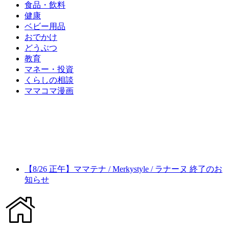
食品・飲料
健康
ベビー用品
おでかけ
どうぶつ
教育
マネー・投資
くらしの相談
ママコマ漫画
【8/26 正午】ママテナ / Merkystyle / ラナーヌ 終了のお
知らせ