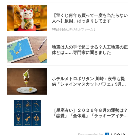
【宝くじ何年も買って一度も当たらない
人へ】原因、はっきりしてます
PR(合同会社デジタルファーム )
地震は人の手で起こせる？人工地震の正
体とは……専門家に聞きました
ホテルメトロポリタン 川崎：夜帯も提
供「シャインマスカットパフェ」9月1
日より3...
［星座占い］２０２６年８月の運勢は？
「恋愛」「全体運」「ラッキーアイテ
ム」てんび...
Recommended by