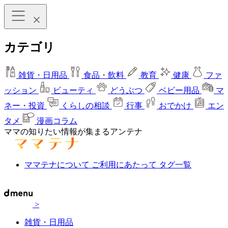
カテゴリ
雑貨・日用品
食品・飲料
教育
健康
ファ
ッション
ビューティ
どうぶつ
ベビー用品
マ
ネー・投資
くらしの相談
行事
おでかけ
エン
タメ
漫画コラム
ママの知りたい情報が集まるアンテナ
ママテナについて
ご利用にあたって
タグ一覧
>
雑貨・日用品