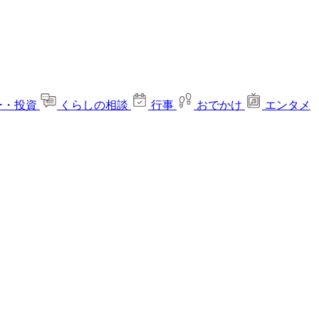
ー・投資
くらしの相談
行事
おでかけ
エンタメ