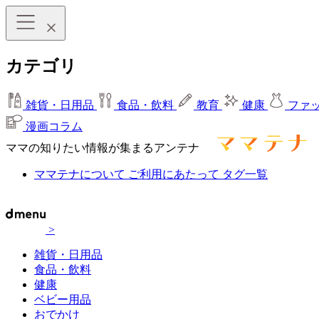
カテゴリ
雑貨・日用品
食品・飲料
教育
健康
ファ
漫画コラム
ママの知りたい情報が集まるアンテナ
ママテナについて
ご利用にあたって
タグ一覧
>
雑貨・日用品
食品・飲料
健康
ベビー用品
おでかけ