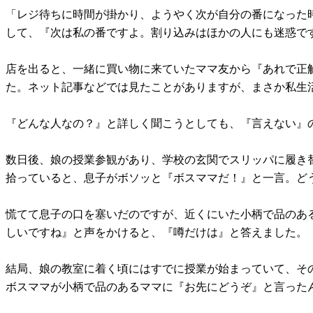
「レジ待ちに時間が掛かり、ようやく次が自分の番になった
して、『次は私の番ですよ。割り込みはほかの人にも迷惑で
店を出ると、一緒に買い物に来ていたママ友から『あれで正
た。ネット記事などでは見たことがありますが、まさか私生
『どんな人なの？』と詳しく聞こうとしても、『言えない』
数日後、娘の授業参観があり、学校の玄関でスリッパに履き
拾っていると、息子がボソッと『ボスママだ！』と一言。ど
慌てて息子の口を塞いだのですが、近くにいた小柄で品のあ
しいですね』と声をかけると、『噂だけは』と答えました。
結局、娘の教室に着く頃にはすでに授業が始まっていて、そ
ボスママが小柄で品のあるママに『お先にどうぞ』と言った