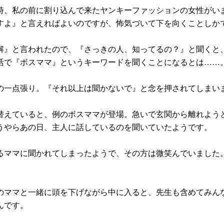
時、私の前に割り込んで来たヤンキーファッションの女性がい
すよ』と言えればよいのですが、怖気づいて下を向くことしか
解』と言われたので、『さっきの人、知ってるの？』と聞くと
活で『ボスママ』というキーワードを聞くことになるとは……
の一点張り。『それ以上は聞かないで』と念を押されてしまい
替えていると、例のボスママが登場。急いで玄関から離れよう
うやらあの日、主人に話しているのを聞いていたようです。
るママに聞かれてしまったようで、その方は微笑んでいました
のママと一緒に頭を下げながら中に入ると、先生も含めてみん
んです。