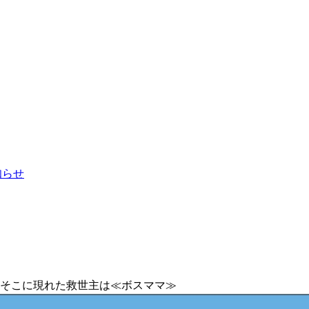
お知らせ
⇒そこに現れた救世主は≪ボスママ≫