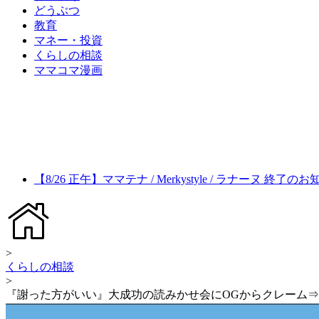
どうぶつ
教育
マネー・投資
くらしの相談
ママコマ漫画
【8/26 正午】ママテナ / Merkystyle / ラナーヌ 終了の
>
くらしの相談
>
『謝った方がいい』大成功の読みかせ会にOGからクレーム