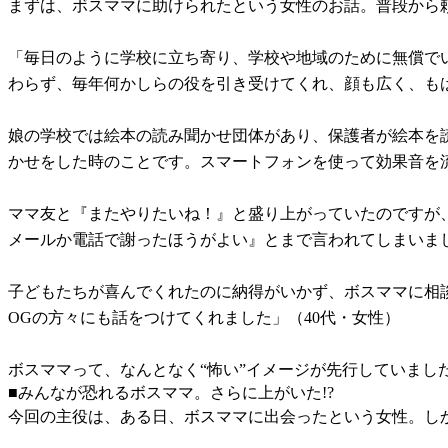
まずは、ボスママに助けられたという女性のお話。普段から
「毎日のように学校に立ち寄り、学校や地域のために無償でい
わらず、毎年何かしらの役を引き受けてくれ、顔も広く、も
娘の学校では絵本の読み聞かせ団体があり、保護者が絵本を
かせをした時のことです。スマートフォンを使って効果音を
ママ友と『またやりたいね！』と盛り上がっていたのですが
メールか電話で謝ったほうがよい』とまで言われてしまいま
子どもたちが喜んでくれたのに納得がいかず、ボスママに相
OGの方々にも話をつけてくれました」（40代・女性）
ボスママって、なんとなく“怖い”イメージが先行していま
■みんなが恐れるボスママ。さらに上がいた!?
今回の主役は、ある日、ボスママに出会ったという女性。し