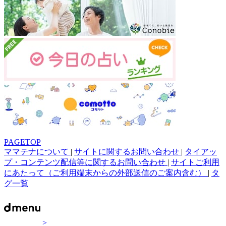
PAGETOP
ママテナについて
|
サイトに関するお問い合わせ
|
タイアッ
プ・コンテンツ配信等に関するお問い合わせ
|
サイトご利用
にあたって（ご利用端末からの外部送信のご案内含む）
|
タ
グ一覧
>