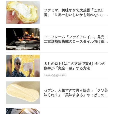
ファミマ、美味すぎて大反響「これ1
番」「世界一おいしいかも知れない」
「飲めそう」
ユニフレーム『ファイアレイル』発売！
二重遮熱板搭載のロースタイル向け低型
焚き火台
８月のロト6はこの方法で買え!!６つの
数字が『完全一致』する方法
PR(株式会社MURA)
セブン、人気すぎて再々販売→「クソ美
味くね？」「美味すぎる」やっぱこのク
オリティ...