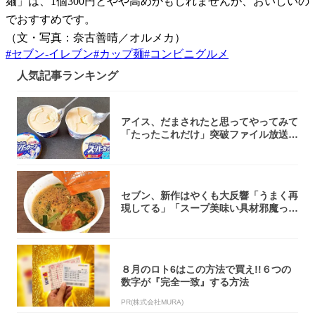
麺」は、1個300円とやや高めかもしれませんが、おいしいの
でおすすめです。
（文・写真：奈古善晴／オルメカ）
#
セブン-イレブン
#
カップ麺
#
コンビニグルメ
人気記事ランキング
アイス、だまされたと思ってやってみて
「たったこれだけ」突破ファイル放送で
大注目！...
セブン、新作はやくも大反響「うまく再
現してる」「スープ美味い具材邪魔って
くらい美...
８月のロト6はこの方法で買え!!６つの
数字が『完全一致』する方法
PR(株式会社MURA)