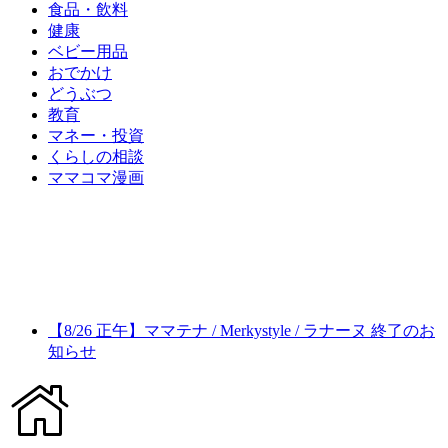
食品・飲料
健康
ベビー用品
おでかけ
どうぶつ
教育
マネー・投資
くらしの相談
ママコマ漫画
【8/26 正午】ママテナ / Merkystyle / ラナーヌ 終了のお
知らせ