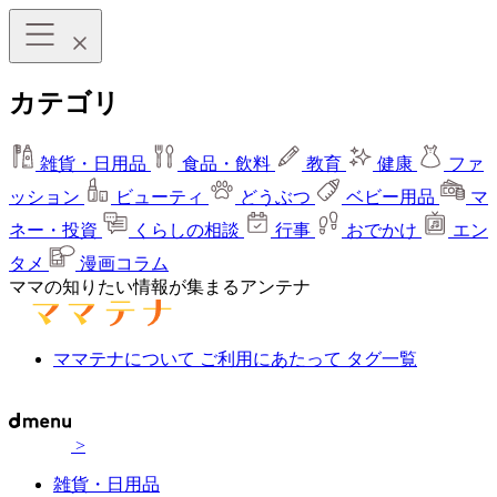
カテゴリ
雑貨・日用品
食品・飲料
教育
健康
ファ
ッション
ビューティ
どうぶつ
ベビー用品
マ
ネー・投資
くらしの相談
行事
おでかけ
エン
タメ
漫画コラム
ママの知りたい情報が集まるアンテナ
ママテナについて
ご利用にあたって
タグ一覧
>
雑貨・日用品