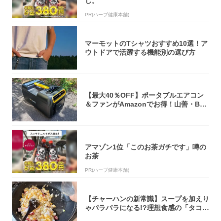
し。
PR(ハーブ健康本舗)
マーモットのTシャツおすすめ10選！ア
ウトドアで活躍する機能別の選び方
【最大40％OFF】ポータブルエアコン
＆ファンがAmazonでお得！山善・Bo
u...
アマゾン1位「このお茶ガチです」噂の
お茶
PR(ハーブ健康本舗)
【チャーハンの新常識】スープを加えり
ゃパラパラになる!?理想食感の「タコチ
ャーハ...