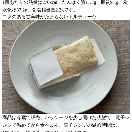
1個あたりの熱量は276kcal、たんぱく質11.3g、脂質9.1g、炭
水化物37.2g、食塩相当量2.2gです。
コクのある甘辛味がたまらないトルティーヤ
商品は冷蔵で販売。パッケージを少し開けた状態で、電子レ
ンジで温めてから食べます。電子レンジの温め時間は、