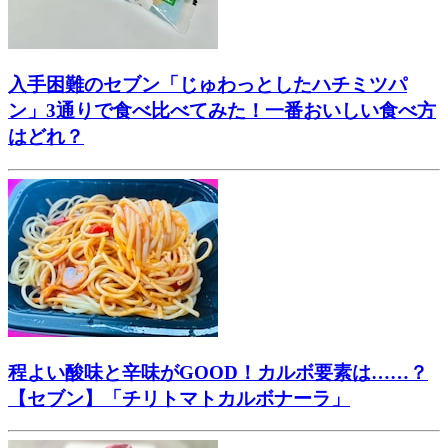
入手困難のセブン「じゅわっとしたハチミツパ
ン」3通りで食べ比べてみた！一番おいしい食べ方
はどれ？
程よい酸味と辛味がGOOD！カルボ要素は……？
【セブン】「チリトマトカルボナーラ」