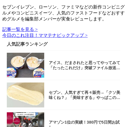
セブンイレブン、ローソン、ファミマなどの新作コンビニグ
ルメやコンビニスイーツ、人気のファストフードなどおすす
めグルメを編集部メンバーが実食レビューします。
記事一覧を見る >
今日のこれ注目！ママテナピックアップ >
人気記事ランキング
アイス、だまされたと思ってやってみて
「たったこれだけ」突破ファイル放送で
大注目！...
セブン、人気すぎて再々販売→「クソ美
味くね？」「美味すぎる」やっぱこのク
オリティ...
アマゾン1位の実績！380円で5日間お試