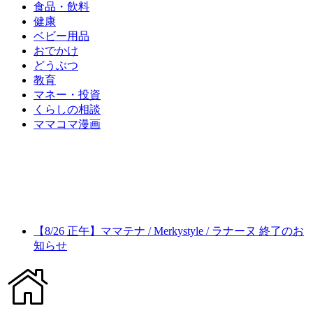
食品・飲料
健康
ベビー用品
おでかけ
どうぶつ
教育
マネー・投資
くらしの相談
ママコマ漫画
【8/26 正午】ママテナ / Merkystyle / ラナーヌ 終了のお
知らせ