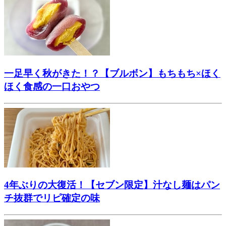
一足早く秋がきた！？【ブルボン】もちもち×ほく
ほく食感の一口おやつ
4年ぶりの大復活！【セブン限定】汁なし麺はパン
チ抜群でリピ確定の味