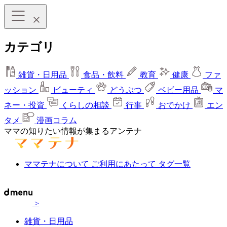
カテゴリ
雑貨・日用品
食品・飲料
教育
健康
ファ
ッション
ビューティ
どうぶつ
ベビー用品
マ
ネー・投資
くらしの相談
行事
おでかけ
エン
タメ
漫画コラム
ママの知りたい情報が集まるアンテナ
ママテナについて
ご利用にあたって
タグ一覧
>
雑貨・日用品