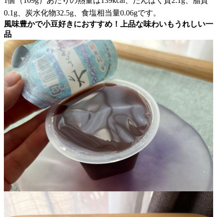
1個（109g）あたりの熱量は139kcal、たんぱく質2.1g、脂質
0.1g、炭水化物32.5g、食塩相当量0.06gです。
風味豊かで小豆好きにおすすめ！上品な味わいもうれしい一
品