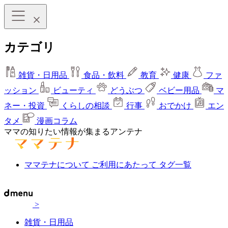
カテゴリ
雑貨・日用品
食品・飲料
教育
健康
ファ
ッション
ビューティ
どうぶつ
ベビー用品
マ
ネー・投資
くらしの相談
行事
おでかけ
エン
タメ
漫画コラム
ママの知りたい情報が集まるアンテナ
ママテナについて
ご利用にあたって
タグ一覧
>
雑貨・日用品