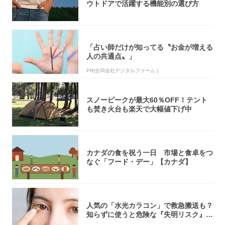
ウトドアで活躍する機能別の選び方
「占い師だけが知ってる〝お金が増える
人の共通点〟」
PR(合同会社デジタルファーム )
スノーピークが最大60％OFF！テント
も焚き火台も楽天で大幅値下げ中
カナダの食を祝う一日 市場と食卓をつ
なぐ「フード・デー」【カナダ】
人気の「水光カラコン」で救急搬送も？
知らずに使うと危険な『失明リスク』と
医師が教...