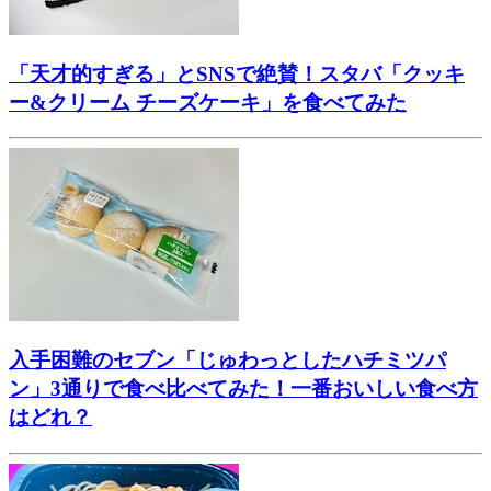
「天才的すぎる」とSNSで絶賛！スタバ「クッキ
ー&クリーム チーズケーキ」を食べてみた
入手困難のセブン「じゅわっとしたハチミツパ
ン」3通りで食べ比べてみた！一番おいしい食べ方
はどれ？