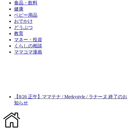
食品・飲料
健康
ベビー用品
おでかけ
どうぶつ
教育
マネー・投資
くらしの相談
ママコマ漫画
【8/26 正午】ママテナ / Merkystyle / ラナーヌ 終了のお
知らせ