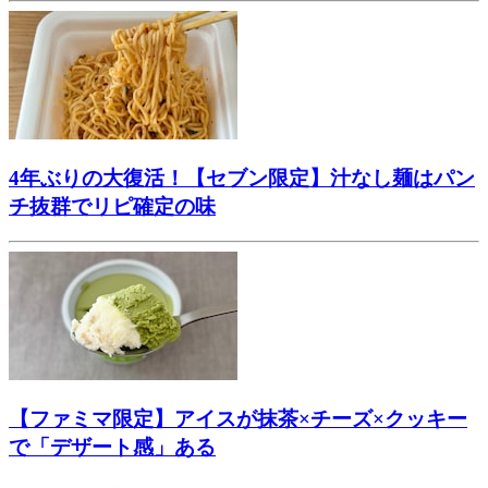
4年ぶりの大復活！【セブン限定】汁なし麺はパン
チ抜群でリピ確定の味
【ファミマ限定】アイスが抹茶×チーズ×クッキー
で「デザート感」ある