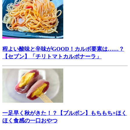
程よい酸味と辛味がGOOD！カルボ要素は……？
【セブン】「チリトマトカルボナーラ」
一足早く秋がきた！？【ブルボン】もちもち×ほく
ほく食感の一口おやつ