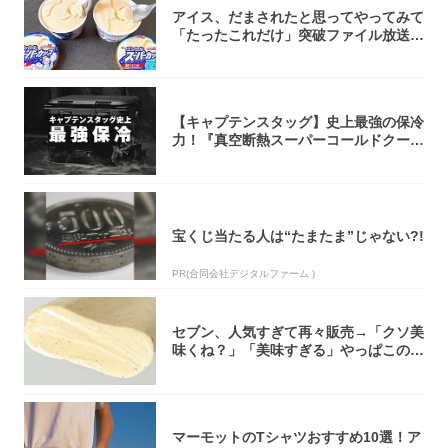
アイス、だまされたと思ってやってみて
「たったこれだけ」突破ファイル放送で
大注目！...
【キャプテンスタッグ】史上最強の保冷
力！『真空断熱スーパーコールドクーラ
ーボック...
宝くじ当たる人は“たまたま”じゃない?!
PR(合同会社デジタルファーム )
セブン、人気すぎて再々販売→「クソ美
味くね？」「美味すぎる」やっぱこのク
オリティ...
マーモットのTシャツおすすめ10選！ア