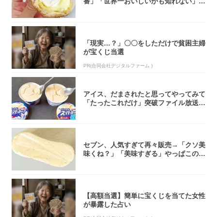
番」「世界一おいしいかも知れない」
「飲めそう」
「現実…？」〇〇をしただけで貧困主婦
が宝くじ当選
PR(合同会社デジタルファーム )
アイス、だまされたと思ってやってみて
「たったこれだけ」突破ファイル放送で
大注目！...
セブン、人気すぎて再々販売→「クソ美
味くね？」「美味すぎる」やっぱこのク
オリティ...
【高額当選】簡単に宝くじを当てた女性
が暴露した占い