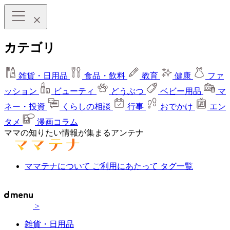
カテゴリ
雑貨・日用品
食品・飲料
教育
健康
ファ
ッション
ビューティ
どうぶつ
ベビー用品
マ
ネー・投資
くらしの相談
行事
おでかけ
エン
タメ
漫画コラム
ママの知りたい情報が集まるアンテナ
ママテナについて
ご利用にあたって
タグ一覧
>
雑貨・日用品