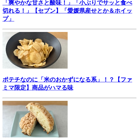
「爽やかな甘さと酸味！」「小ぶりでサッと食べ
切れる！」【セブン】「愛媛県産せとか＆ホイッ
プ」
ポテチなのに「米のおかずになる系」！？【ファ
ミマ限定】商品がハマる味