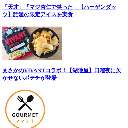
「天才」「マジ杏仁で笑った」【ハーゲンダッ
ツ】話題の限定アイスを実食
まさかのVIVANTコラボ！【湖池屋】日曜夜に欠
かせないポテチが登場