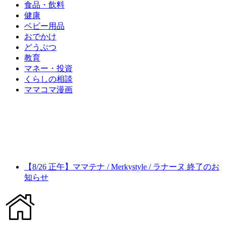
食品・飲料
健康
ベビー用品
おでかけ
どうぶつ
教育
マネー・投資
くらしの相談
ママコマ漫画
【8/26 正午】ママテナ / Merkystyle / ラナーヌ 終了のお
知らせ