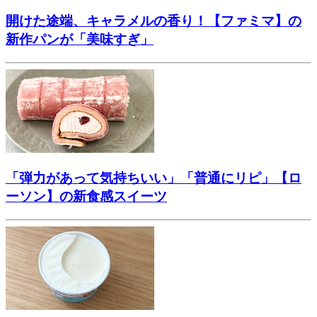
開けた途端、キャラメルの香り！【ファミマ】の
新作パンが「美味すぎ」
「弾力があって気持ちいい」「普通にリピ」【ロ
ーソン】の新食感スイーツ