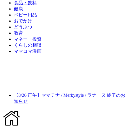
食品・飲料
健康
ベビー用品
おでかけ
どうぶつ
教育
マネー・投資
くらしの相談
ママコマ漫画
【8/26 正午】ママテナ / Merkystyle / ラナーヌ 終了のお
知らせ