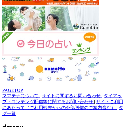
PAGETOP
ママテナについて
|
サイトに関するお問い合わせ
|
タイアッ
プ・コンテンツ配信等に関するお問い合わせ
|
サイトご利用
にあたって（ご利用端末からの外部送信のご案内含む）
|
タ
グ一覧