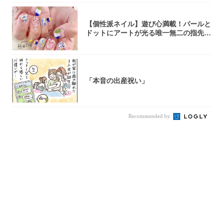
【個性派ネイル】遊び心満載！パールと
ドットにアートが光る唯一無二の指先が
完成！
「本音の出産祝い」
Recommended by