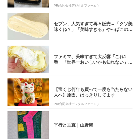
PR(合同会社デジタルファーム )
セブン、人気すぎて再々販売→「クソ美
味くね？」「美味すぎる」やっぱこのク
オリティ...
ファミマ、美味すぎて大反響「これ1
番」「世界一おいしいかも知れない」
「飲めそう」
【宝くじ何年も買って一度も当たらない
人へ】原因、はっきりしてます
PR(合同会社デジタルファーム )
平行と垂直｜山野海