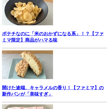
ポテチなのに「米のおかずになる系」！？【ファ
ミマ限定】商品がハマる味
開けた途端、キャラメルの香り！【ファミマ】の
新作パンが「美味すぎ」