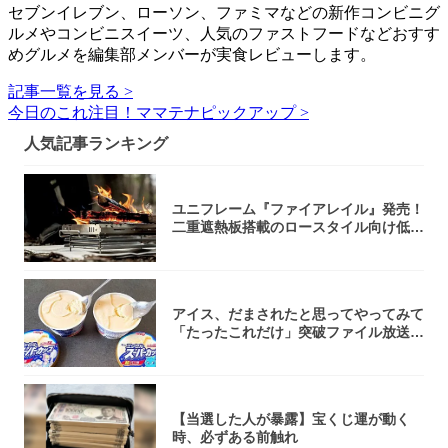
セブンイレブン、ローソン、ファミマなどの新作コンビニグ
ルメやコンビニスイーツ、人気のファストフードなどおすす
めグルメを編集部メンバーが実食レビューします。
記事一覧を見る >
今日のこれ注目！ママテナピックアップ >
人気記事ランキング
ユニフレーム『ファイアレイル』発売！
二重遮熱板搭載のロースタイル向け低型
焚き火台
アイス、だまされたと思ってやってみて
「たったこれだけ」突破ファイル放送で
大注目！...
【当選した人が暴露】宝くじ運が動く
時、必ずある前触れ