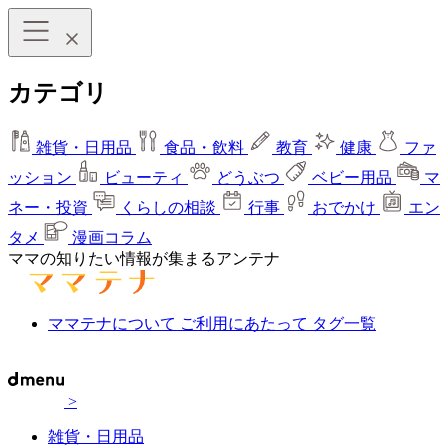
カテゴリ
雑貨・日用品
食品・飲料
教育
健康
ファ
ッション
ビューティ
どうぶつ
ベビー用品
マ
ネー・投資
くらしの相談
行事
おでかけ
エン
タメ
漫画コラム
ママの知りたい情報が集まるアンテナ
ママテナについて
ご利用にあたって
タグ一覧
>
雑貨・日用品