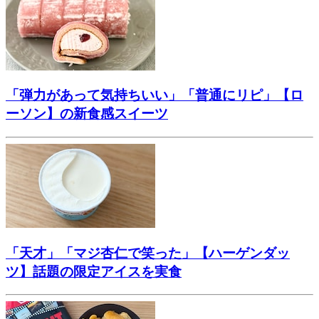
「弾力があって気持ちいい」「普通にリピ」【ロ
ーソン】の新食感スイーツ
「天才」「マジ杏仁で笑った」【ハーゲンダッ
ツ】話題の限定アイスを実食