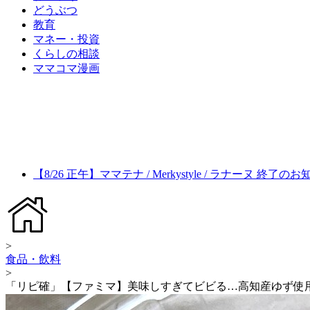
どうぶつ
教育
マネー・投資
くらしの相談
ママコマ漫画
【8/26 正午】ママテナ / Merkystyle / ラナーヌ 終了の
>
食品・飲料
>
「リピ確」【ファミマ】美味しすぎてビビる…高知産ゆず使用