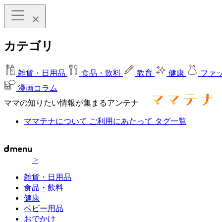
カテゴリ
雑貨・日用品
食品・飲料
教育
健康
ファ
漫画コラム
ママの知りたい情報が集まるアンテナ
ママテナについて
ご利用にあたって
タグ一覧
>
雑貨・日用品
食品・飲料
健康
ベビー用品
おでかけ