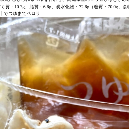
：10.3g、脂質：6.6g、炭水化物：72.6g（糖質：70.0g、食
汁でつゆまでペロリ