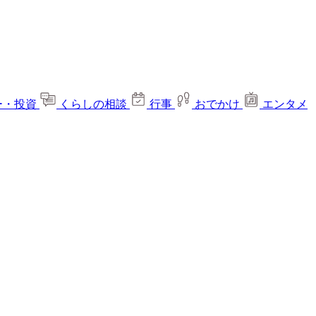
ー・投資
くらしの相談
行事
おでかけ
エンタメ