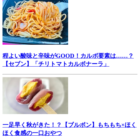
程よい酸味と辛味がGOOD！カルボ要素は……？
【セブン】「チリトマトカルボナーラ」
一足早く秋がきた！？【ブルボン】もちもち×ほく
ほく食感の一口おやつ