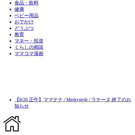
食品・飲料
健康
ベビー用品
おでかけ
どうぶつ
教育
マネー・投資
くらしの相談
ママコマ漫画
【8/26 正午】ママテナ / Merkystyle / ラナーヌ 終了のお
知らせ