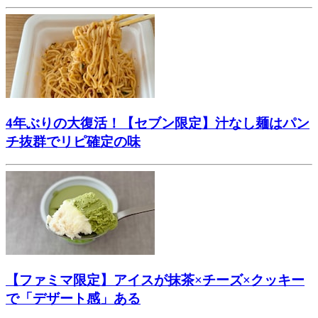
4年ぶりの大復活！【セブン限定】汁なし麺はパン
チ抜群でリピ確定の味
【ファミマ限定】アイスが抹茶×チーズ×クッキー
で「デザート感」ある