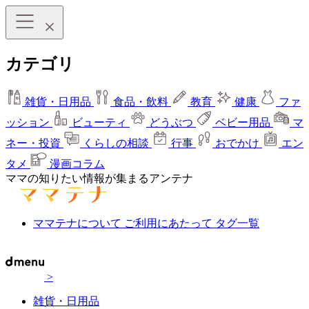
カテゴリ
雑貨・日用品
食品・飲料
教育
健康
ファ
ッション
ビューティ
どうぶつ
ベビー用品
マ
ネー・投資
くらしの相談
行事
おでかけ
エン
タメ
漫画コラム
ママの知りたい情報が集まるアンテナ
ママテナについて
ご利用にあたって
タグ一覧
>
雑貨・日用品