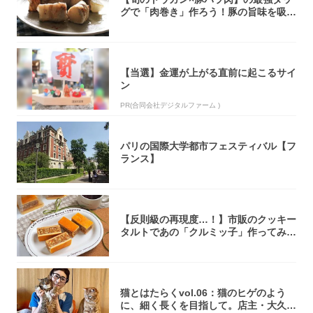
グで「肉巻き」作ろう！豚の旨味を吸い
尽くした...
【当選】金運が上がる直前に起こるサイ
ン
PR(合同会社デジタルファーム )
パリの国際大学都市フェスティバル【フ
ランス】
【反則級の再現度…！】市販のクッキー
タルトであの「クルミッ子」作ってみ
た！濃厚キ...
猫とはたらくvol.06：猫のヒゲのよう
に、細く長くを目指して。店主・大久保