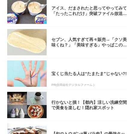
アイス、だまされたと思ってやってみて
「たったこれだけ」突破ファイル放送で
大注目！...
セブン、人気すぎて再々販売→「クソ美
味くね？」「美味すぎる」やっぱこのク
オリティ...
宝くじ当たる人は“たまたま”じゃない?!
PR(合同会社デジタルファーム )
行かないと損！【都内】涼しい洗練空間
で美食を楽しむ！隠れ家スポット
【旬のトウガン×豚バラ肉】の最強タッ