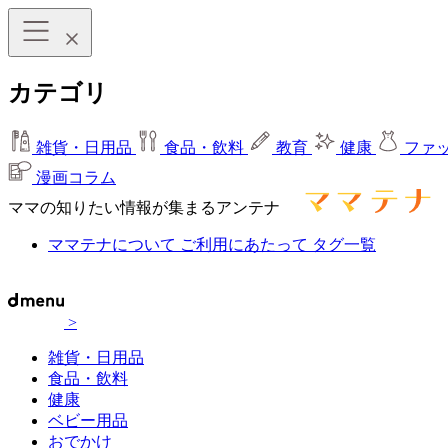
カテゴリ
雑貨・日用品
食品・飲料
教育
健康
ファ
漫画コラム
ママの知りたい情報が集まるアンテナ
ママテナについて
ご利用にあたって
タグ一覧
>
雑貨・日用品
食品・飲料
健康
ベビー用品
おでかけ