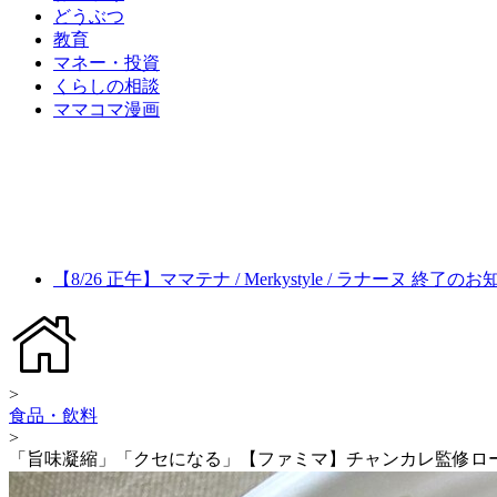
どうぶつ
教育
マネー・投資
くらしの相談
ママコマ漫画
【8/26 正午】ママテナ / Merkystyle / ラナーヌ 終了の
>
食品・飲料
>
「旨味凝縮」「クセになる」【ファミマ】チャンカレ監修ロ