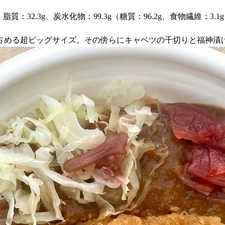
脂質：32.3g、炭水化物：99.3g（糖質：96.2g、食物繊維：3.1
占める超ビッグサイズ。その傍らにキャベツの千切りと福神漬