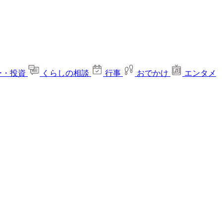
ー・投資
くらしの相談
行事
おでかけ
エンタメ