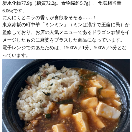
炭水化物77.9g（糖質72.2g、食物繊維5.7g）、食塩相当量
6.06gです。
にんにくとニラの香りが食欲をそそる……！
東京赤坂の町中華「ミンミン」（ミンは漢字で王偏に民）が
監修しており、お店の人気メニューであるドラゴン炒飯をイ
メージしたものに麻婆をプラスした商品になっています。
電子レンジでのあたためは、1500W／1分、500W／3分とな
っています。