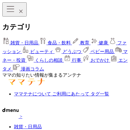
カテゴリ
雑貨・日用品
食品・飲料
教育
健康
ファ
ッション
ビューティ
どうぶつ
ベビー用品
マ
ネー・投資
くらしの相談
行事
おでかけ
エン
タメ
漫画コラム
ママの知りたい情報が集まるアンテナ
ママテナについて
ご利用にあたって
タグ一覧
>
雑貨・日用品