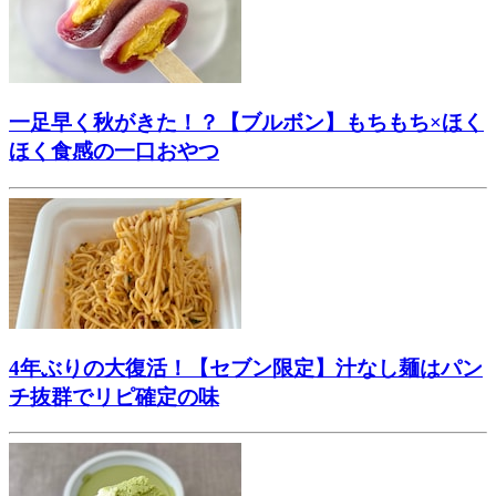
一足早く秋がきた！？【ブルボン】もちもち×ほく
ほく食感の一口おやつ
4年ぶりの大復活！【セブン限定】汁なし麺はパン
チ抜群でリピ確定の味