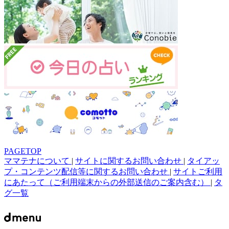
PAGETOP
ママテナについて
|
サイトに関するお問い合わせ
|
タイアッ
プ・コンテンツ配信等に関するお問い合わせ
|
サイトご利用
にあたって（ご利用端末からの外部送信のご案内含む）
|
タ
グ一覧