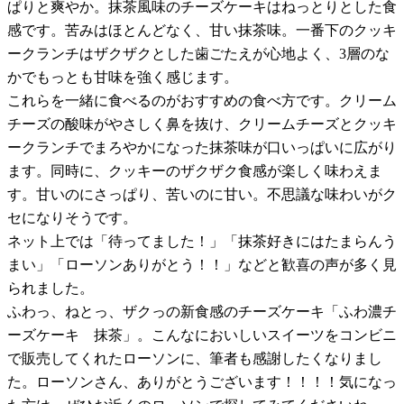
ぱりと爽やか。抹茶風味のチーズケーキはねっとりとした食
感です。苦みはほとんどなく、甘い抹茶味。一番下のクッキ
ークランチはザクザクとした歯ごたえが心地よく、3層のな
かでもっとも甘味を強く感じます。
これらを一緒に食べるのがおすすめの食べ方です。クリーム
チーズの酸味がやさしく鼻を抜け、クリームチーズとクッキ
ークランチでまろやかになった抹茶味が口いっぱいに広がり
ます。同時に、クッキーのザクザク食感が楽しく味わえま
す。甘いのにさっぱり、苦いのに甘い。不思議な味わいがク
セになりそうです。
ネット上では「待ってました！」「抹茶好きにはたまらんう
まい」「ローソンありがとう！！」などと歓喜の声が多く見
られました。
ふわっ、ねとっ、ザクっの新食感のチーズケーキ「ふわ濃チ
ーズケーキ 抹茶」。こんなにおいしいスイーツをコンビニ
で販売してくれたローソンに、筆者も感謝したくなりまし
た。ローソンさん、ありがとうございます！！！！気になっ