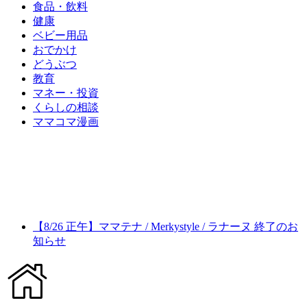
食品・飲料
健康
ベビー用品
おでかけ
どうぶつ
教育
マネー・投資
くらしの相談
ママコマ漫画
【8/26 正午】ママテナ / Merkystyle / ラナーヌ 終了のお
知らせ