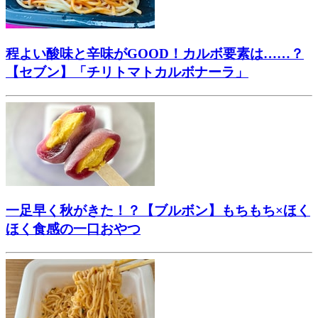
程よい酸味と辛味がGOOD！カルボ要素は……？
【セブン】「チリトマトカルボナーラ」
一足早く秋がきた！？【ブルボン】もちもち×ほく
ほく食感の一口おやつ