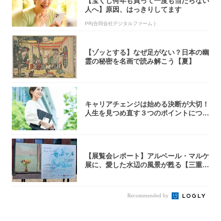
【宝くじ何年も買って一度も当たらない
人へ】原因、はっきりしてます
PR(合同会社デジタルファーム )
【ゾッとする】なぜ足がない？日本の幽
霊の秘密を名画で読み解こう【夏】
キャリアチェンジは始める決断が大切！
人生を見つめ直す３つのポイントについ
て解説し...
【展覧会レポート】アルベール・マルケ
展に、愛した水辺の風景が甦る【三重県
立美術館...
Recommended by