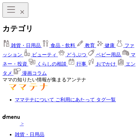
カテゴリ
雑貨・日用品
食品・飲料
教育
健康
ファ
ッション
ビューティ
どうぶつ
ベビー用品
マ
ネー・投資
くらしの相談
行事
おでかけ
エン
タメ
漫画コラム
ママの知りたい情報が集まるアンテナ
ママテナについて
ご利用にあたって
タグ一覧
>
雑貨・日用品