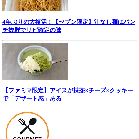
4年ぶりの大復活！【セブン限定】汁なし麺はパン
チ抜群でリピ確定の味
【ファミマ限定】アイスが抹茶×チーズ×クッキー
で「デザート感」ある