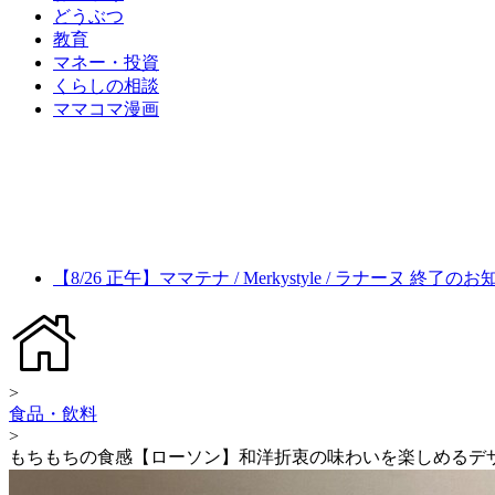
どうぶつ
教育
マネー・投資
くらしの相談
ママコマ漫画
【8/26 正午】ママテナ / Merkystyle / ラナーヌ 終了の
>
食品・飲料
>
もちもちの食感【ローソン】和洋折衷の味わいを楽しめるデ