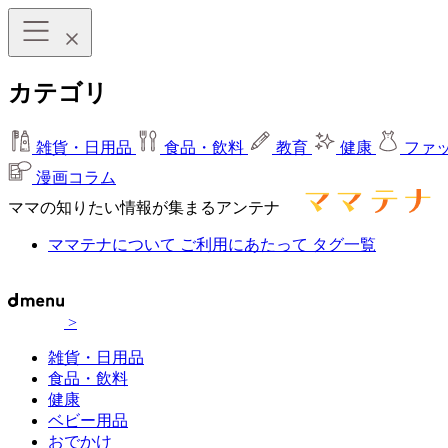
カテゴリ
雑貨・日用品
食品・飲料
教育
健康
ファ
漫画コラム
ママの知りたい情報が集まるアンテナ
ママテナについて
ご利用にあたって
タグ一覧
>
雑貨・日用品
食品・飲料
健康
ベビー用品
おでかけ