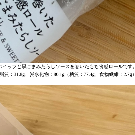
ホイップと黒ごまみたらしソースを巻いたもち食感ロールです
質：31.8g、炭水化物：80.1g（糖質：77.4g、食物繊維：2.7g