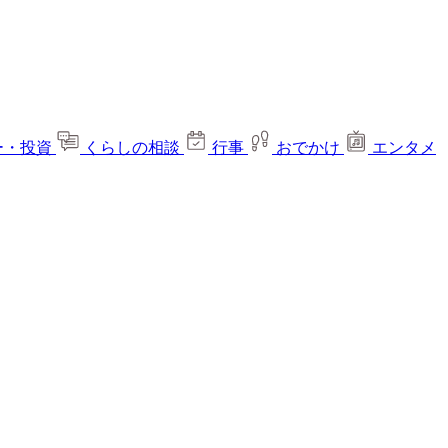
ー・投資
くらしの相談
行事
おでかけ
エンタメ