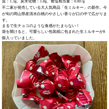
質：1.3g、炭水化物：1.8g、食塩相当量：0.007g
不二家が発売している大人気商品「生ミルキー」の新作。今
が旬の岡山県産清水白桃のやさしい香りが口の中で広がりま
す。
まるで生チョコのような食感がたまらない！
袋を開けると、可愛らしい包装紙に包まれた生ミルキーが8
個入っていました。