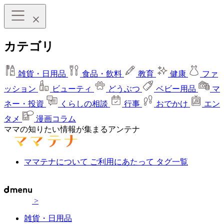
カテゴリ
雑貨・日用品
食品・飲料
教育
健康
ファ
ッション
ビューティ
どうぶつ
ベビー用品
マ
ネー・投資
くらしの相談
行事
おでかけ
エン
タメ
漫画コラム
ママの知りたい情報が集まるアンテナ
ママテナについて
ご利用にあたって
タグ一覧
>
雑貨・日用品