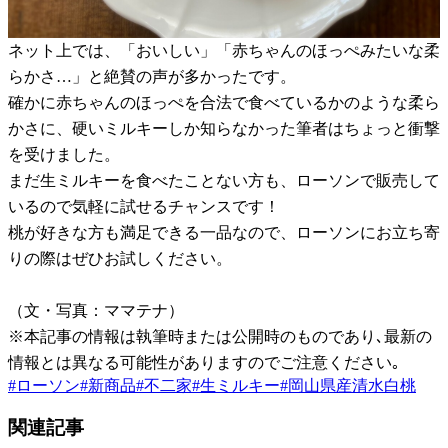
ネット上では、「おいしい」「赤ちゃんのほっぺみたいな柔
らかさ…」と絶賛の声が多かったです。
確かに赤ちゃんのほっぺを合法で食べているかのような柔ら
かさに、硬いミルキーしか知らなかった筆者はちょっと衝撃
を受けました。
まだ生ミルキーを食べたことない方も、ローソンで販売して
いるので気軽に試せるチャンスです！
桃が好きな方も満足できる一品なので、ローソンにお立ち寄
りの際はぜひお試しください。
（文・写真：ママテナ）
※本記事の情報は執筆時または公開時のものであり､最新の
情報とは異なる可能性がありますのでご注意ください｡
#
ローソン
#
新商品
#
不二家
#
生ミルキー
#
岡山県産清水白桃
関連記事