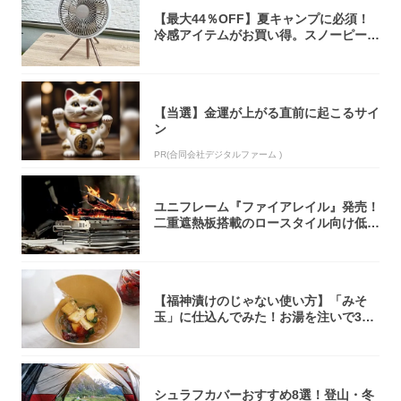
【最大44％OFF】夏キャンプに必須！
冷感アイテムがお買い得。スノーピー
ク・ロゴ...
【当選】金運が上がる直前に起こるサイ
ン
PR(合同会社デジタルファーム )
ユニフレーム『ファイアレイル』発売！
二重遮熱板搭載のロースタイル向け低型
焚き火台
【福神漬けのじゃない使い方】「みそ
玉」に仕込んでみた！お湯を注いで30
秒で…朝の...
シュラフカバーおすすめ8選！登山・冬