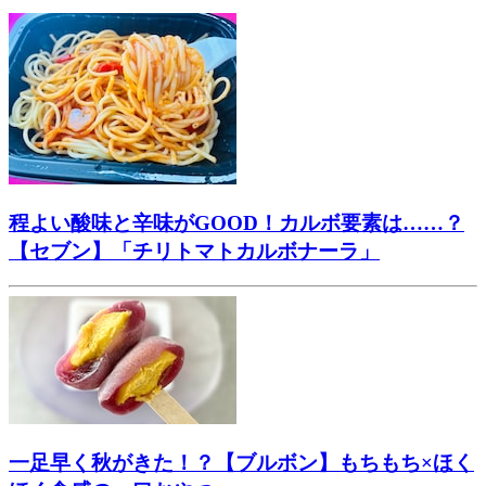
程よい酸味と辛味がGOOD！カルボ要素は……？
【セブン】「チリトマトカルボナーラ」
一足早く秋がきた！？【ブルボン】もちもち×ほく