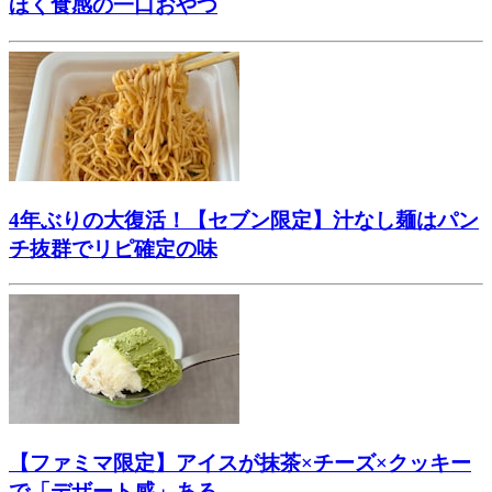
ほく食感の一口おやつ
4年ぶりの大復活！【セブン限定】汁なし麺はパン
チ抜群でリピ確定の味
【ファミマ限定】アイスが抹茶×チーズ×クッキー
で「デザート感」ある