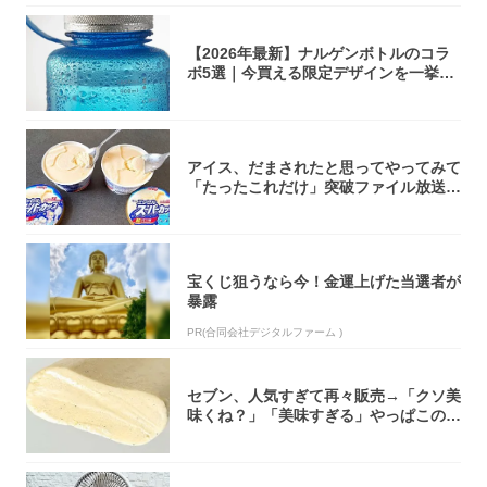
【2026年最新】ナルゲンボトルのコラ
ボ5選｜今買える限定デザインを一挙紹
介！
アイス、だまされたと思ってやってみて
「たったこれだけ」突破ファイル放送で
大注目！...
宝くじ狙うなら今！金運上げた当選者が
暴露
PR(合同会社デジタルファーム )
セブン、人気すぎて再々販売→「クソ美
味くね？」「美味すぎる」やっぱこのク
オリティ...