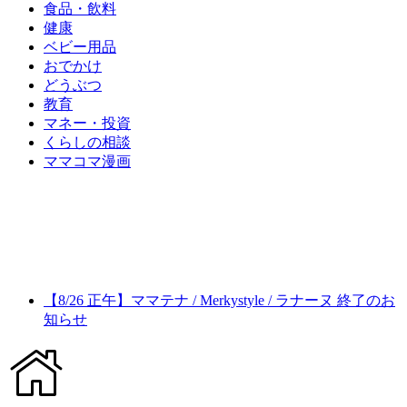
食品・飲料
健康
ベビー用品
おでかけ
どうぶつ
教育
マネー・投資
くらしの相談
ママコマ漫画
【8/26 正午】ママテナ / Merkystyle / ラナーヌ 終了のお
知らせ