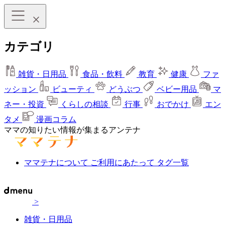
カテゴリ
雑貨・日用品
食品・飲料
教育
健康
ファ
ッション
ビューティ
どうぶつ
ベビー用品
マ
ネー・投資
くらしの相談
行事
おでかけ
エン
タメ
漫画コラム
ママの知りたい情報が集まるアンテナ
ママテナについて
ご利用にあたって
タグ一覧
>
雑貨・日用品