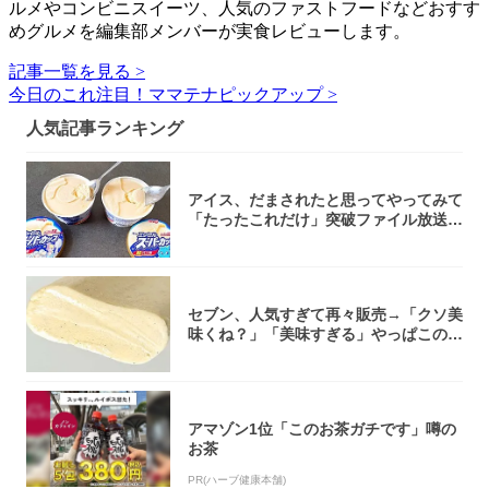
ルメやコンビニスイーツ、人気のファストフードなどおすす
めグルメを編集部メンバーが実食レビューします。
記事一覧を見る >
今日のこれ注目！ママテナピックアップ >
人気記事ランキング
アイス、だまされたと思ってやってみて
「たったこれだけ」突破ファイル放送で
大注目！...
セブン、人気すぎて再々販売→「クソ美
味くね？」「美味すぎる」やっぱこのク
オリティ...
アマゾン1位「このお茶ガチです」噂の
お茶
PR(ハーブ健康本舗)