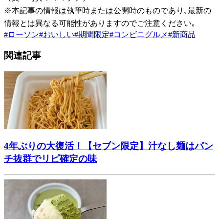
※本記事の情報は執筆時または公開時のものであり､最新の
情報とは異なる可能性がありますのでご注意ください｡
#
ローソン
#
おいしい
#
期間限定
#
コンビニグルメ
#
新商品
関連記事
4年ぶりの大復活！【セブン限定】汁なし麺はパン
チ抜群でリピ確定の味