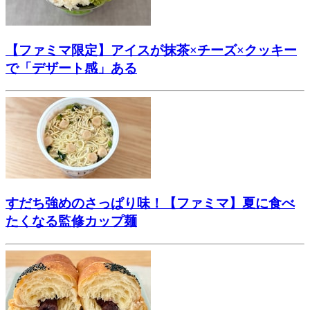
【ファミマ限定】アイスが抹茶×チーズ×クッキー
で「デザート感」ある
すだち強めのさっぱり味！【ファミマ】夏に食べ
たくなる監修カップ麺