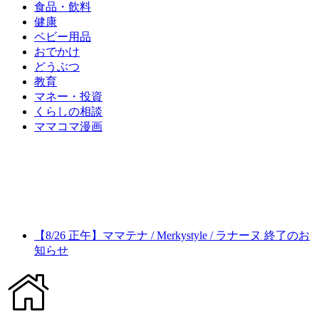
食品・飲料
健康
ベビー用品
おでかけ
どうぶつ
教育
マネー・投資
くらしの相談
ママコマ漫画
【8/26 正午】ママテナ / Merkystyle / ラナーヌ 終了のお
知らせ