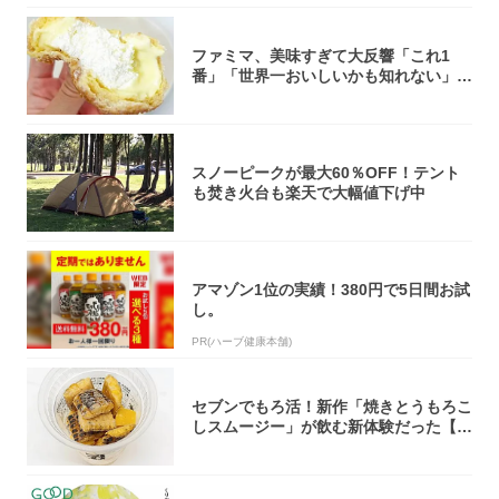
ファミマ、美味すぎて大反響「これ1
番」「世界一おいしいかも知れない」
「飲めそう」
スノーピークが最大60％OFF！テント
も焚き火台も楽天で大幅値下げ中
アマゾン1位の実績！380円で5日間お試
し。
PR(ハーブ健康本舗)
セブンでもろ活！新作「焼きとうもろこ
しスムージー」が飲む新体験だった【東
京の一部...