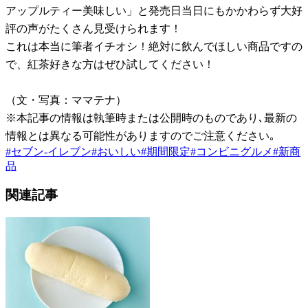
アップルティー美味しい」と発売日当日にもかかわらず大好
評の声がたくさん見受けられます！
これは本当に筆者イチオシ！絶対に飲んでほしい商品ですの
で、紅茶好きな方はぜひ試してください！
（文・写真：ママテナ）
※本記事の情報は執筆時または公開時のものであり､最新の
情報とは異なる可能性がありますのでご注意ください｡
#
セブン-イレブン
#
おいしい
#
期間限定
#
コンビニグルメ
#
新商
品
関連記事