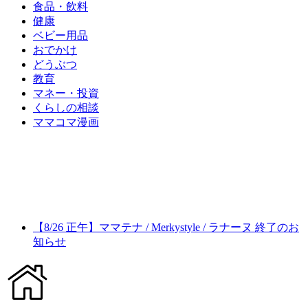
食品・飲料
健康
ベビー用品
おでかけ
どうぶつ
教育
マネー・投資
くらしの相談
ママコマ漫画
【8/26 正午】ママテナ / Merkystyle / ラナーヌ 終了のお
知らせ