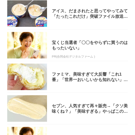
アイス、だまされたと思ってやってみて
「たったこれだけ」突破ファイル放送で
大注目！...
宝くじ当選者「〇〇をやらずに買うのは
もったいない」
PR(合同会社デジタルファーム )
ファミマ、美味すぎて大反響「これ1
番」「世界一おいしいかも知れない」
「飲めそう」
セブン、人気すぎて再々販売→「クソ美
味くね？」「美味すぎる」やっぱこのク
オリティ...