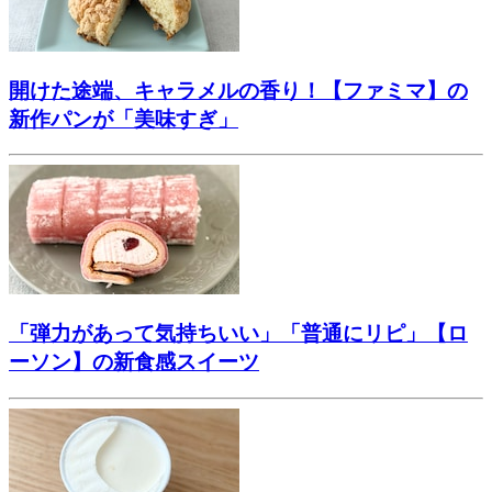
開けた途端、キャラメルの香り！【ファミマ】の
新作パンが「美味すぎ」
「弾力があって気持ちいい」「普通にリピ」【ロ
ーソン】の新食感スイーツ