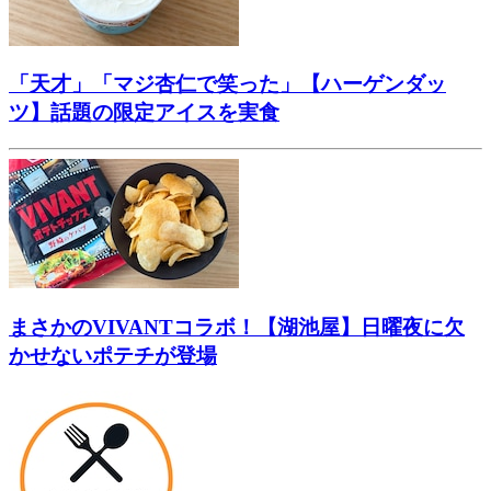
「天才」「マジ杏仁で笑った」【ハーゲンダッ
ツ】話題の限定アイスを実食
まさかのVIVANTコラボ！【湖池屋】日曜夜に欠
かせないポテチが登場