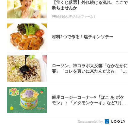
【宝くじ落選】外れ続ける流れ、ここで
断ちませんか
PR(合同会社デジタルファーム )
材料2つで作る！塩チキンソテー
ローソン、神コラボ大反響「なかなかに
罪」「コレを買いに来たんだよw」「３
件まわっ...
銀座コージーコーナー×『ぽこ あ ポケ
モン』：「メタモンケーキ」など7月31
日よ...
Recommended by