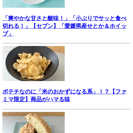
「爽やかな甘さと酸味！」「小ぶりでサッと食べ
切れる！」【セブン】「愛媛県産せとか＆ホイッ
プ」
ポテチなのに「米のおかずになる系」！？【ファ
ミマ限定】商品がハマる味