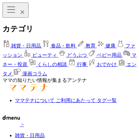
カテゴリ
雑貨・日用品
食品・飲料
教育
健康
ファ
ッション
ビューティ
どうぶつ
ベビー用品
マ
ネー・投資
くらしの相談
行事
おでかけ
エン
タメ
漫画コラム
ママの知りたい情報が集まるアンテナ
ママテナについて
ご利用にあたって
タグ一覧
>
雑貨・日用品