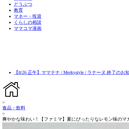
どうぶつ
教育
マネー・投資
くらしの相談
ママコマ漫画
【8/26 正午】ママテナ / Merkystyle / ラナーヌ 終了の
>
食品・飲料
>
爽やかな味わい！【ファミマ】夏にぴったりなレモン味のマ