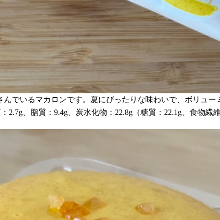
さんでいるマカロンです。夏にぴったりな味わいで、ボリュー
7g、脂質：9.4g、炭水化物：22.8g（糖質：22.1g、食物繊維：