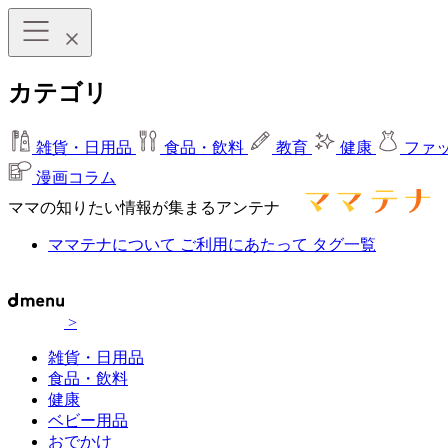
カテゴリ
雑貨・日用品
食品・飲料
教育
健康
ファ
漫画コラム
ママの知りたい情報が集まるアンテナ
ママテナについて
ご利用にあたって
タグ一覧
>
雑貨・日用品
食品・飲料
健康
ベビー用品
おでかけ