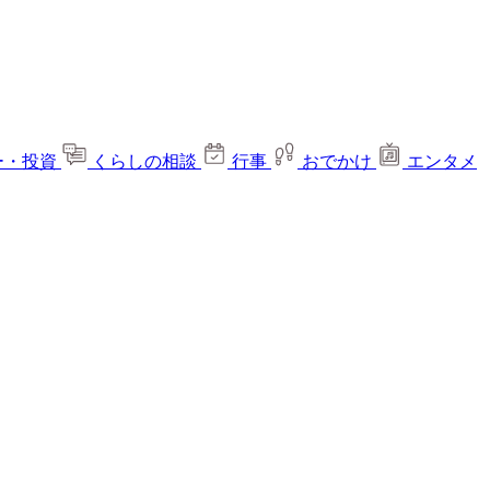
ー・投資
くらしの相談
行事
おでかけ
エンタメ