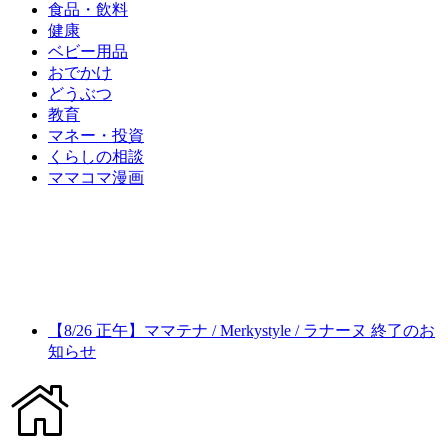
食品・飲料
健康
ベビー用品
おでかけ
どうぶつ
教育
マネー・投資
くらしの相談
ママコマ漫画
【8/26 正午】ママテナ / Merkystyle / ラナーヌ 終了のお
知らせ