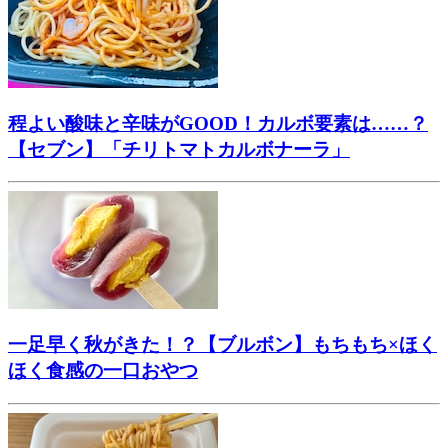
程よい酸味と辛味がGOOD！カルボ要素は……？
【セブン】「チリトマトカルボナーラ」
一足早く秋がきた！？【ブルボン】もちもち×ほく
ほく食感の一口おやつ