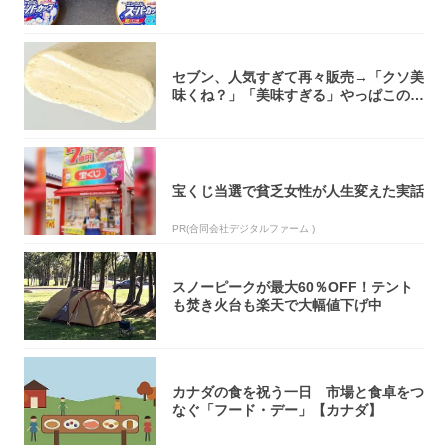
大注目！...
セブン、人気すぎて再々販売→「クソ美
味くね？」「美味すぎる」やっぱこのク
オリティ...
宝くじ当選で貧乏女性が人生変えた実話
PR(合同会社デジタルファーム )
スノーピークが最大60％OFF！テント
も焚き火台も楽天で大幅値下げ中
カナダの食を祝う一日 市場と食卓をつ
なぐ「フード・デー」【カナダ】