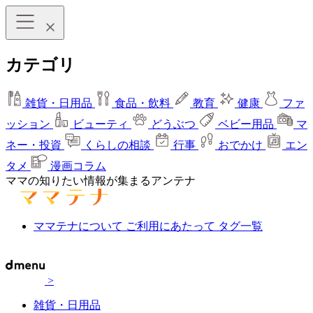
カテゴリ
雑貨・日用品
食品・飲料
教育
健康
ファ
ッション
ビューティ
どうぶつ
ベビー用品
マ
ネー・投資
くらしの相談
行事
おでかけ
エン
タメ
漫画コラム
ママの知りたい情報が集まるアンテナ
ママテナについて
ご利用にあたって
タグ一覧
>
雑貨・日用品