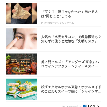
「宝くじ、運じゃなかった」当たる人
は“同じこと”してる
PR(合同会社デジタルファーム )
人気の「水光カラコン」で救急搬送も？
知らずに使うと危険な『失明リスク』と
医師が教...
虎ノ門ヒルズ：「アンダーズ 東京」ハ
ロウィンアフタヌーンティー＆スイーツ
コレクシ...
松江エクセルホテル東急：ホテルメイド
のこだわりスイーツ揃う「シャインマス
カットの...
Recommended by