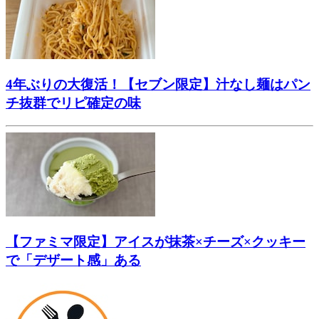
4年ぶりの大復活！【セブン限定】汁なし麺はパン
チ抜群でリピ確定の味
【ファミマ限定】アイスが抹茶×チーズ×クッキー
で「デザート感」ある