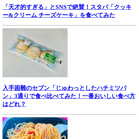
「天才的すぎる」とSNSで絶賛！スタバ「クッキ
ー&クリーム チーズケーキ」を食べてみた
入手困難のセブン「じゅわっとしたハチミツパ
ン」3通りで食べ比べてみた！一番おいしい食べ方
はどれ？