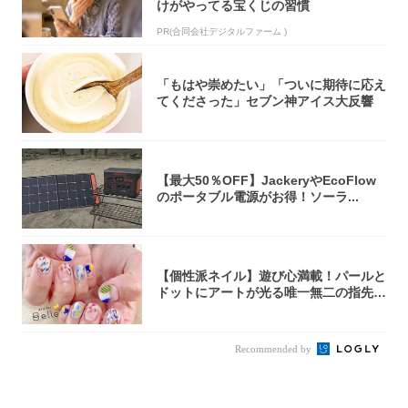
けがやってる宝くじの習慣
PR(合同会社デジタルファーム )
「もはや崇めたい」「ついに期待に応え
てくださった」セブン神アイス大反響
【最大50％OFF】JackeryやEcoFlow
のポータブル電源がお得！ソーラ...
【個性派ネイル】遊び心満載！パールと
ドットにアートが光る唯一無二の指先が
完成！
Recommended by