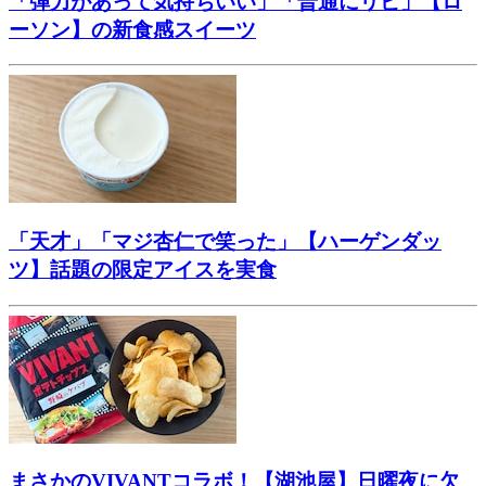
「弾力があって気持ちいい」「普通にリピ」【ロ
ーソン】の新食感スイーツ
「天才」「マジ杏仁で笑った」【ハーゲンダッ
ツ】話題の限定アイスを実食
まさかのVIVANTコラボ！【湖池屋】日曜夜に欠