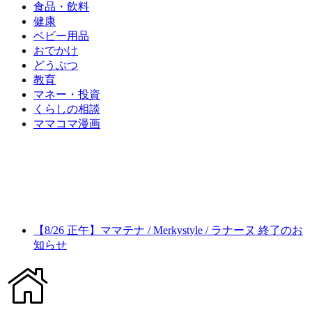
食品・飲料
健康
ベビー用品
おでかけ
どうぶつ
教育
マネー・投資
くらしの相談
ママコマ漫画
【8/26 正午】ママテナ / Merkystyle / ラナーヌ 終了のお
知らせ