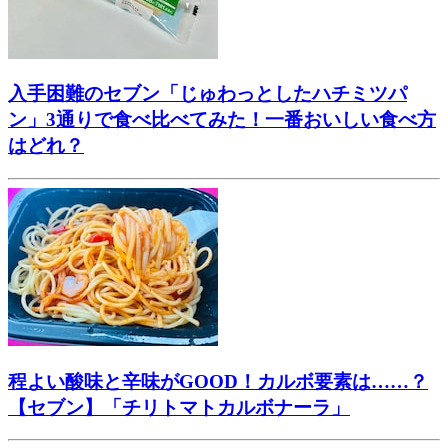
入手困難のセブン「じゅわっとしたハチミツパ
ン」3通りで食べ比べてみた！一番おいしい食べ方
はどれ？
程よい酸味と辛味がGOOD！カルボ要素は……？
【セブン】「チリトマトカルボナーラ」