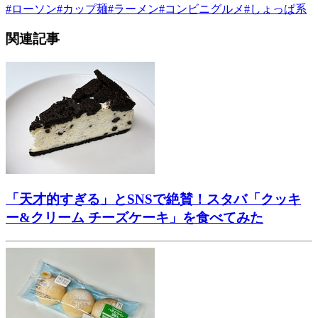
#
ローソン
#
カップ麺
#
ラーメン
#
コンビニグルメ
#
しょっぱ系
関連記事
「天才的すぎる」とSNSで絶賛！スタバ「クッキ
ー&クリーム チーズケーキ」を食べてみた