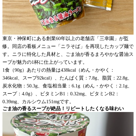
東京・神保町にある創業60年以上の老舗店「三幸園」が監
修。同店の看板メニュー「ニラそば」を再現したカップ麺で
す。ニラに特化した具材と、ごま油が香るまろやかな醤油ス
ープが魅力の1杯に仕上がっています。
1食（90g）あたりの熱量は438kcal（めん・かやく：
346kcal、スープ92kcal）、たんぱく質：7.8g、脂質：22.8g、
炭水化物：50.3g、食塩相当量：6.1g（めん・かやく：2.1g、
スープ：4.0g）、ビタミンB1：0.32mg、ビタミンB2：
0.39mg、カルシウム151mgです。
ごま油の香るスープが絶品！リピートしたくなる味わい