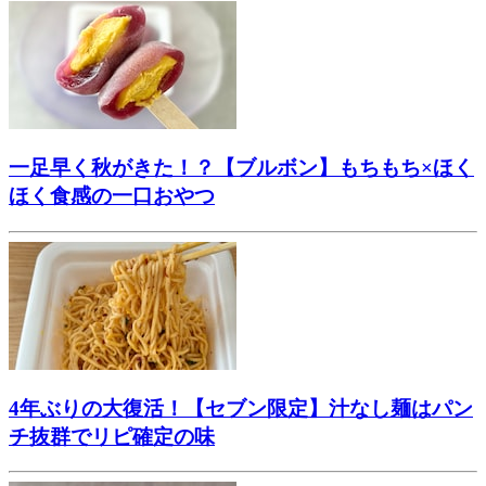
一足早く秋がきた！？【ブルボン】もちもち×ほく
ほく食感の一口おやつ
4年ぶりの大復活！【セブン限定】汁なし麺はパン
チ抜群でリピ確定の味