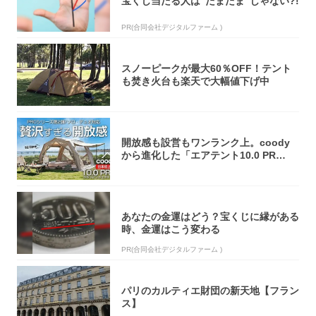
宝くじ当たる人は“たまたま”じゃない?!
PR(合同会社デジタルファーム )
スノーピークが最大60％OFF！テント
も焚き火台も楽天で大幅値下げ中
開放感も設営もワンランク上。coody
から進化した「エアテント10.0 PR
O」...
あなたの金運はどう？宝くじに縁がある
時、金運はこう変わる
PR(合同会社デジタルファーム )
パリのカルティエ財団の新天地【フラン
ス】