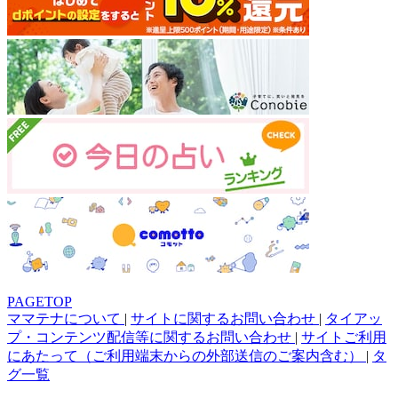
PAGETOP
ママテナについて
|
サイトに関するお問い合わせ
|
タイアッ
プ・コンテンツ配信等に関するお問い合わせ
|
サイトご利用
にあたって（ご利用端末からの外部送信のご案内含む）
|
タ
グ一覧