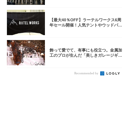
【最大40％OFF】ラーテルワークス6周
年セール開催！人気テントやウッドパネ
ルテ...
飾って愛でて、有事にも役立つ。金属加
工のプロが生んだ「美しきガレージギ
ア」3選
Recommended by