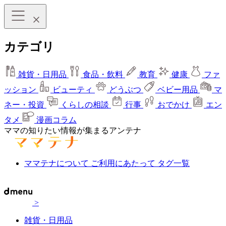
カテゴリ
雑貨・日用品
食品・飲料
教育
健康
ファ
ッション
ビューティ
どうぶつ
ベビー用品
マ
ネー・投資
くらしの相談
行事
おでかけ
エン
タメ
漫画コラム
ママの知りたい情報が集まるアンテナ
ママテナについて
ご利用にあたって
タグ一覧
>
雑貨・日用品