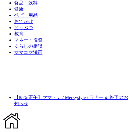
食品・飲料
健康
ベビー用品
おでかけ
どうぶつ
教育
マネー・投資
くらしの相談
ママコマ漫画
【8/26 正午】ママテナ / Merkystyle / ラナーヌ 終了のお
知らせ