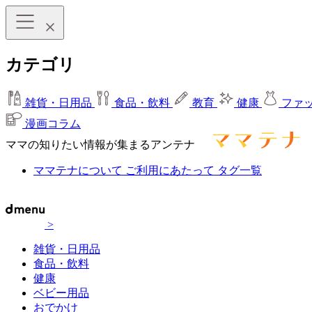
カテゴリ
雑貨・日用品
食品・飲料
教育
健康
ファ
漫画コラム
ママの知りたい情報が集まるアンテナ
ママテナについて
ご利用にあたって
タグ一覧
>
雑貨・日用品
食品・飲料
健康
ベビー用品
おでかけ