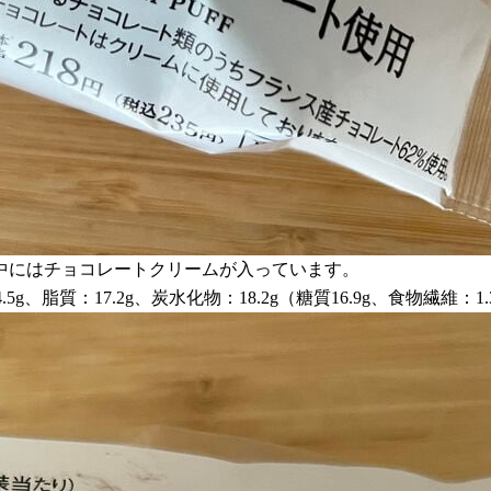
中にはチョコレートクリームが入っています。
、脂質：17.2g、炭水化物：18.2g（糖質16.9g、食物繊維：1