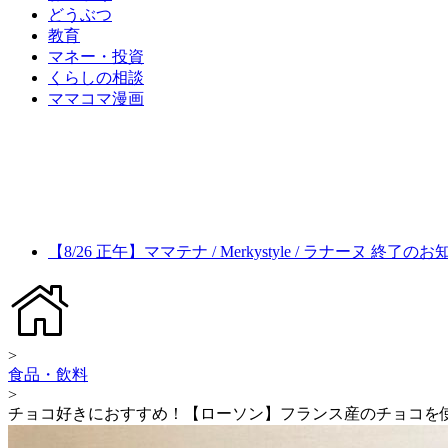
どうぶつ
教育
マネー・投資
くらしの相談
ママコマ漫画
【8/26 正午】ママテナ / Merkystyle / ラナーヌ 終了の
>
食品・飲料
>
チョコ好きにおすすめ！【ローソン】フランス産のチョコを