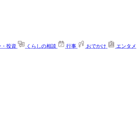
ー・投資
くらしの相談
行事
おでかけ
エンタメ