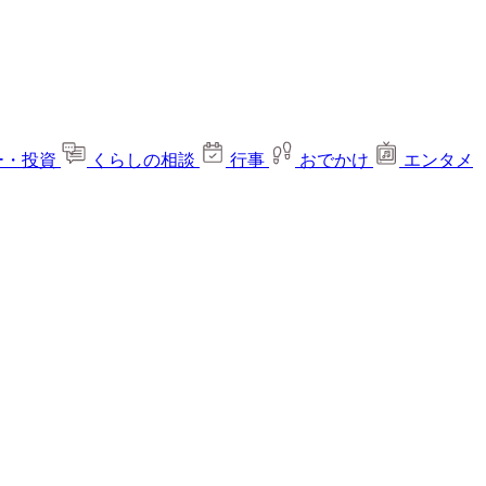
ー・投資
くらしの相談
行事
おでかけ
エンタメ