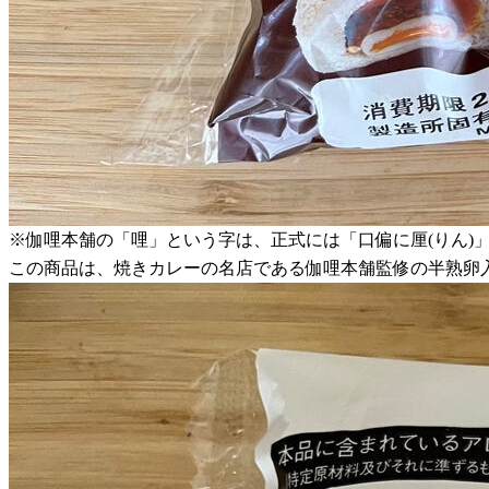
※伽哩本舗の「哩」という字は、正式には「口偏に厘(りん)
この商品は、焼きカレーの名店である伽哩本舗監修の半熟卵