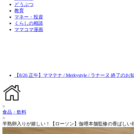
どうぶつ
教育
マネー・投資
くらしの相談
ママコマ漫画
【8/26 正午】ママテナ / Merkystyle / ラナーヌ 終了の
>
食品・飲料
>
半熟卵入りが嬉しい！【ローソン】伽哩本舗監修の香ばしい