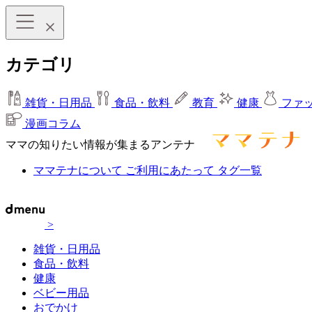
カテゴリ
雑貨・日用品
食品・飲料
教育
健康
ファ
漫画コラム
ママの知りたい情報が集まるアンテナ
ママテナについて
ご利用にあたって
タグ一覧
>
雑貨・日用品
食品・飲料
健康
ベビー用品
おでかけ