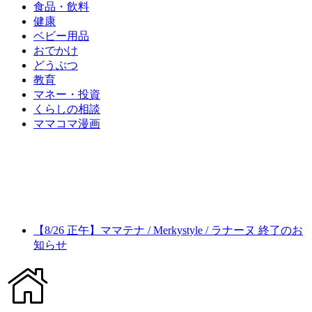
食品・飲料
健康
ベビー用品
おでかけ
どうぶつ
教育
マネー・投資
くらしの相談
ママコマ漫画
【8/26 正午】ママテナ / Merkystyle / ラナーヌ 終了のお
知らせ