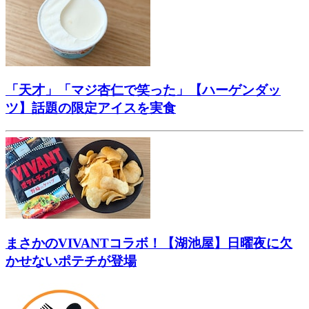
「天才」「マジ杏仁で笑った」【ハーゲンダッ
ツ】話題の限定アイスを実食
まさかのVIVANTコラボ！【湖池屋】日曜夜に欠
かせないポテチが登場