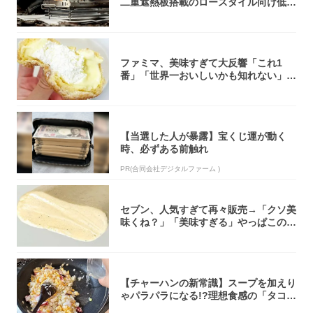
二重遮熱板搭載のロースタイル向け低型
焚き火台
ファミマ、美味すぎて大反響「これ1
番」「世界一おいしいかも知れない」
「飲めそう」
【当選した人が暴露】宝くじ運が動く
時、必ずある前触れ
PR(合同会社デジタルファーム )
セブン、人気すぎて再々販売→「クソ美
味くね？」「美味すぎる」やっぱこのク
オリティ...
【チャーハンの新常識】スープを加えり
ゃパラパラになる!?理想食感の「タコチ
ャーハ...