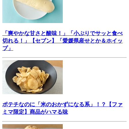
「爽やかな甘さと酸味！」「小ぶりでサッと食べ
切れる！」【セブン】「愛媛県産せとか＆ホイッ
プ」
ポテチなのに「米のおかずになる系」！？【ファ
ミマ限定】商品がハマる味