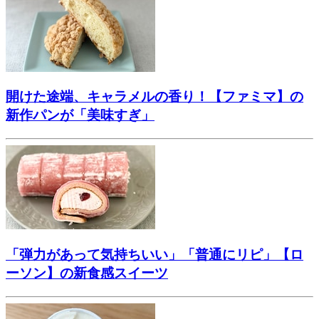
開けた途端、キャラメルの香り！【ファミマ】の
新作パンが「美味すぎ」
「弾力があって気持ちいい」「普通にリピ」【ロ
ーソン】の新食感スイーツ