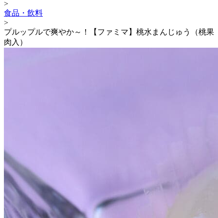
>
食品・飲料
>
プルップルで爽やか～！【ファミマ】桃水まんじゅう（桃果
肉入）