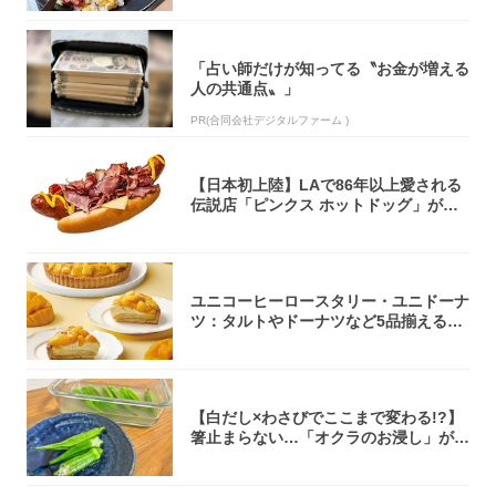
「占い師だけが知ってる〝お金が増える
人の共通点〟」
PR(合同会社デジタルファーム )
【日本初上陸】LAで86年以上愛される
伝説店「ピンクス ホットドッグ」が年
内に東...
ユニコーヒーロースタリー・ユニドーナ
ツ：タルトやドーナツなど5品揃える
「マンゴー...
【白だし×わさびでここまで変わる!?】
箸止まらない…「オクラのお浸し」がス
ゴかっ...