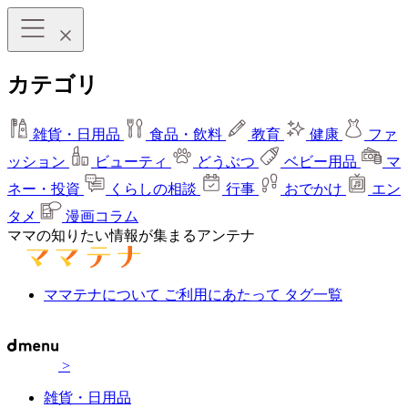
カテゴリ
雑貨・日用品
食品・飲料
教育
健康
ファ
ッション
ビューティ
どうぶつ
ベビー用品
マ
ネー・投資
くらしの相談
行事
おでかけ
エン
タメ
漫画コラム
ママの知りたい情報が集まるアンテナ
ママテナについて
ご利用にあたって
タグ一覧
>
雑貨・日用品