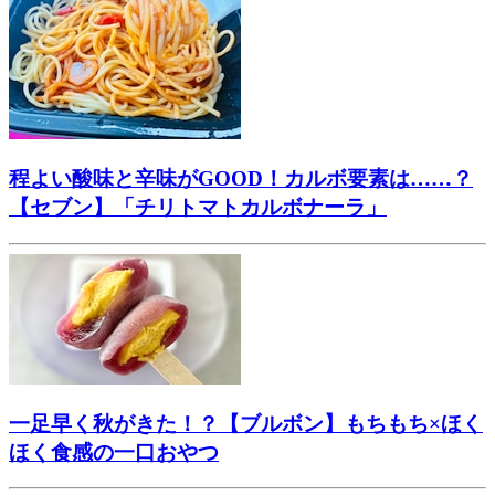
程よい酸味と辛味がGOOD！カルボ要素は……？
【セブン】「チリトマトカルボナーラ」
一足早く秋がきた！？【ブルボン】もちもち×ほく
ほく食感の一口おやつ