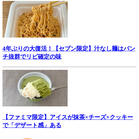
4年ぶりの大復活！【セブン限定】汁なし麺はパン
チ抜群でリピ確定の味
【ファミマ限定】アイスが抹茶×チーズ×クッキー
で「デザート感」ある