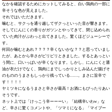
なかを確認するためにカットしてみると、白い鶏肉の一部に
辛そうな色が見えました。
それではいただきます。
噛むと、サクっを通り越してザクっといった音が響きます。
そしてにんにくの香りがガツンとやってきて、閉じ込められ
ていた肉汁がぶわっと出てきました。驚くほどジューシーで
す。
何回か噛むとあれ？？？？辛くないかな？？と思っていまし
たが、あとから辛さがピリピリときました。するとあっとい
う間に、口いっぱいが辛くなります。しかし、にんにくと醤
油が衣だけでなく、鶏肉にまでしっかりとしみ込んだ揚げそ
のもののうまさもしっかり残っている……。まさに旨辛で
す！！！！
ヤミツキになるうまさと辛さが最高！お酒にもぴったりあい
そうです。
ネット上では「けっこう辛ーーーい」「結構辛いわw」な
ど、辛さに驚くコメントや、「ツマミになる」「マイブー