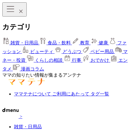
カテゴリ
雑貨・日用品
食品・飲料
教育
健康
ファ
ッション
ビューティ
どうぶつ
ベビー用品
マ
ネー・投資
くらしの相談
行事
おでかけ
エン
タメ
漫画コラム
ママの知りたい情報が集まるアンテナ
ママテナについて
ご利用にあたって
タグ一覧
>
雑貨・日用品