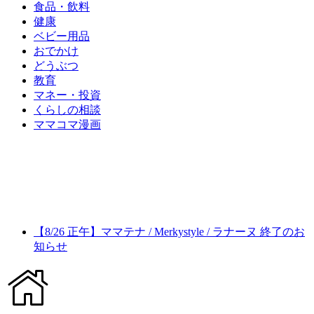
食品・飲料
健康
ベビー用品
おでかけ
どうぶつ
教育
マネー・投資
くらしの相談
ママコマ漫画
【8/26 正午】ママテナ / Merkystyle / ラナーヌ 終了のお
知らせ