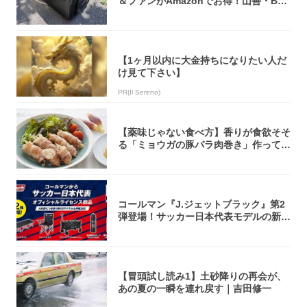
＆ファンがAmazonでお得！山善・Bo
u...
【1ヶ月以内に大金持ちになりたい人だ
け見て下さい】
PR(Il Sereno)
【薬味じゃない食べ方】香りが食欲そそ
る「ミョウガの豚バラ肉巻き」作ってみ
た！辛み...
コールマン『J.ジェットブラック』第2
弾登場！サッカー日本代表モデルの新作
5アイ...
【冒頭試し読み1】土砂降りの再会が、
あの夏の一瞬を連れ戻す｜吉田修一