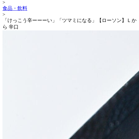
>
食品・飲料
>
「けっこう辛ーーーい」「ツマミになる」【ローソン】Ｌか
ら 辛口