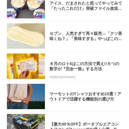
アイス、だまされたと思ってやってみて
「たったこれだけ」突破ファイル放送で
大注目！...
セブン、人気すぎて再々販売→「クソ美
味くね？」「美味すぎる」やっぱこのク
オリティ...
８月のロト6はこの方法で買え!!６つの
数字が『完全一致』する方法
PR(株式会社MURA)
マーモットのTシャツおすすめ10選！ア
ウトドアで活躍する機能別の選び方
【最大40％OFF】ポータブルエアコン