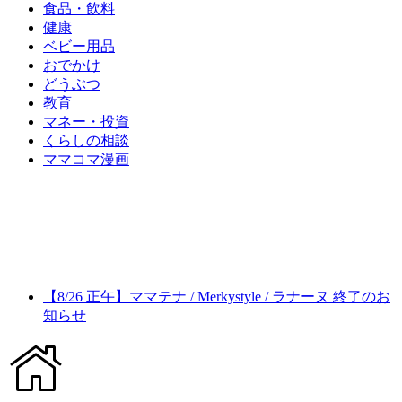
食品・飲料
健康
ベビー用品
おでかけ
どうぶつ
教育
マネー・投資
くらしの相談
ママコマ漫画
【8/26 正午】ママテナ / Merkystyle / ラナーヌ 終了のお
知らせ