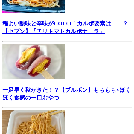
程よい酸味と辛味がGOOD！カルボ要素は……？
【セブン】「チリトマトカルボナーラ」
一足早く秋がきた！？【ブルボン】もちもち×ほく
ほく食感の一口おやつ