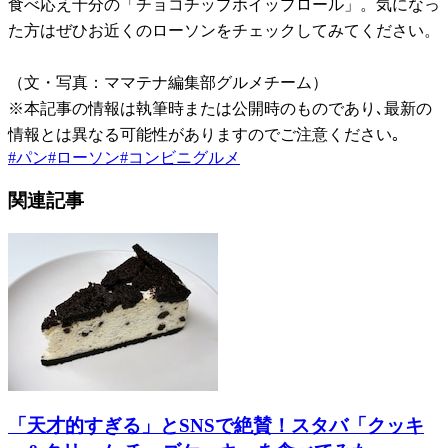
食べ応え十分の「チョコチップホイップロール」。気になっ
た方はぜひお近くのローソンをチェックしてみてください。
（文・写真：ママテナ編集部グルメチーム）
※本記事の情報は執筆時または公開時のものであり､最新の
情報とは異なる可能性がありますのでご注意ください｡
#
パン
#
ローソン
#
コンビニグルメ
関連記事
「天才的すぎる」とSNSで絶賛！スタバ「クッキ