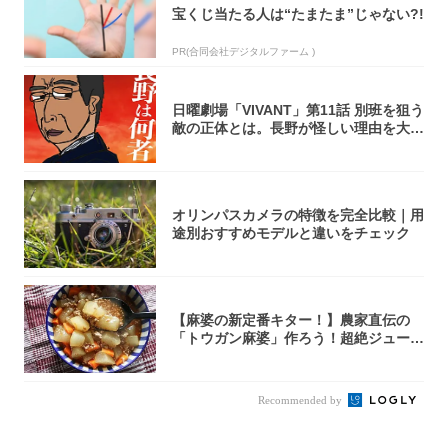
宝くじ当たる人は“たまたま”じゃない?!
PR(合同会社デジタルファーム )
日曜劇場「VIVANT」第11話 別班を狙う
敵の正体とは。長野が怪しい理由を大
考...
オリンパスカメラの特徴を完全比較｜用
途別おすすめモデルと違いをチェック
【麻婆の新定番キター！】農家直伝の
「トウガン麻婆」作ろう！超絶ジューシ
ーで箸止ま...
Recommended by