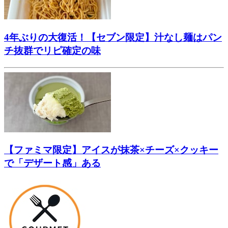
4年ぶりの大復活！【セブン限定】汁なし麺はパン
チ抜群でリピ確定の味
【ファミマ限定】アイスが抹茶×チーズ×クッキー
で「デザート感」ある