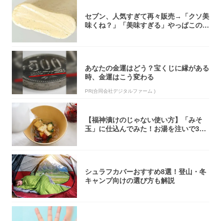
セブン、人気すぎて再々販売→「クソ美
味くね？」「美味すぎる」やっぱこのク
オリティ...
あなたの金運はどう？宝くじに縁がある
時、金運はこう変わる
PR(合同会社デジタルファーム )
【福神漬けのじゃない使い方】「みそ
玉」に仕込んでみた！お湯を注いで30
秒で…朝の...
シュラフカバーおすすめ8選！登山・冬
キャンプ向けの選び方も解説