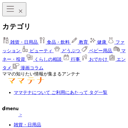
カテゴリ
雑貨・日用品
食品・飲料
教育
健康
ファ
ッション
ビューティ
どうぶつ
ベビー用品
マ
ネー・投資
くらしの相談
行事
おでかけ
エン
タメ
漫画コラム
ママの知りたい情報が集まるアンテナ
ママテナについて
ご利用にあたって
タグ一覧
>
雑貨・日用品