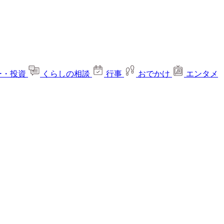
ー・投資
くらしの相談
行事
おでかけ
エンタメ