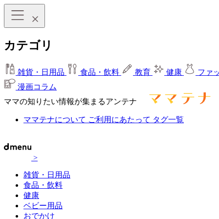
カテゴリ
雑貨・日用品
食品・飲料
教育
健康
ファ
漫画コラム
ママの知りたい情報が集まるアンテナ
ママテナについて
ご利用にあたって
タグ一覧
>
雑貨・日用品
食品・飲料
健康
ベビー用品
おでかけ