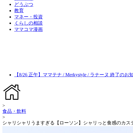
どうぶつ
教育
マネー・投資
くらしの相談
ママコマ漫画
【8/26 正午】ママテナ / Merkystyle / ラナーヌ 終了の
>
食品・飲料
>
シャリシャリうますぎる【ローソン】シャリっと食感のカス