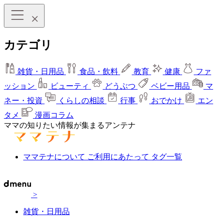
カテゴリ
雑貨・日用品
食品・飲料
教育
健康
ファ
ッション
ビューティ
どうぶつ
ベビー用品
マ
ネー・投資
くらしの相談
行事
おでかけ
エン
タメ
漫画コラム
ママの知りたい情報が集まるアンテナ
ママテナについて
ご利用にあたって
タグ一覧
>
雑貨・日用品