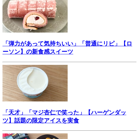
「弾力があって気持ちいい」「普通にリピ」【ロ
ーソン】の新食感スイーツ
「天才」「マジ杏仁で笑った」【ハーゲンダッ
ツ】話題の限定アイスを実食