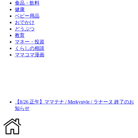
食品・飲料
健康
ベビー用品
おでかけ
どうぶつ
教育
マネー・投資
くらしの相談
ママコマ漫画
【8/26 正午】ママテナ / Merkystyle / ラナーヌ 終了のお
知らせ