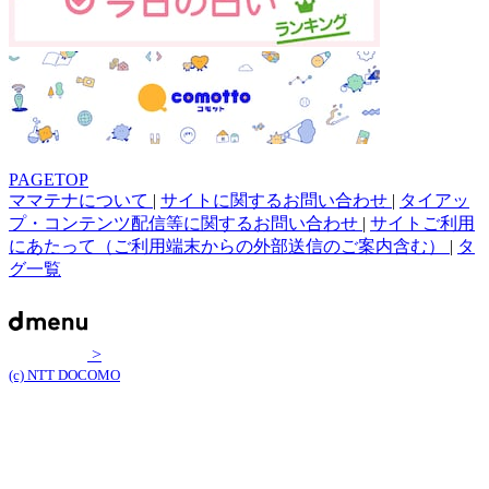
PAGETOP
ママテナについて
|
サイトに関するお問い合わせ
|
タイアッ
プ・コンテンツ配信等に関するお問い合わせ
|
サイトご利用
にあたって（ご利用端末からの外部送信のご案内含む）
|
タ
グ一覧
>
(c) NTT DOCOMO