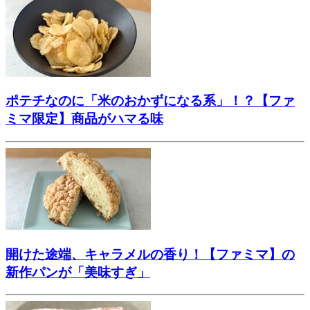
ポテチなのに「米のおかずになる系」！？【ファ
ミマ限定】商品がハマる味
開けた途端、キャラメルの香り！【ファミマ】の
新作パンが「美味すぎ」