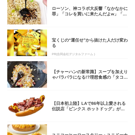
ローソン、神コラボ大反響「なかなかに
罪」「コレを買いに来たんだよw」「３
件まわっ...
宝くじの“運任せ”から抜けた人だけ変わ
る
PR(合同会社デジタルファーム )
【チャーハンの新常識】スープを加えり
ゃパラパラになる!?理想食感の「タコチ
ャーハ...
【日本初上陸】LAで86年以上愛される
伝説店「ピンクス ホットドッグ」が年
内に東...
ユニコーヒーロースタリー・ユニドーナ