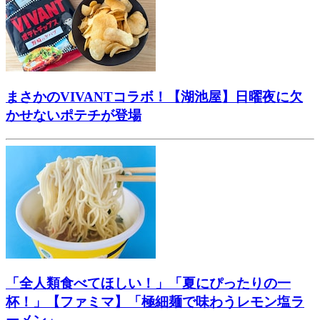
まさかのVIVANTコラボ！【湖池屋】日曜夜に欠
かせないポテチが登場
「全人類食べてほしい！」「夏にぴったりの一
杯！」【ファミマ】「極細麺で味わうレモン塩ラ