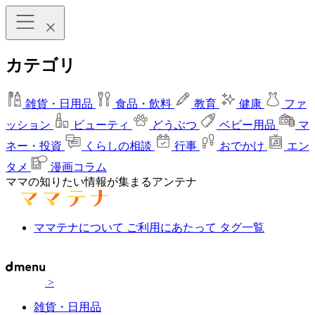
カテゴリ
雑貨・日用品
食品・飲料
教育
健康
ファ
ッション
ビューティ
どうぶつ
ベビー用品
マ
ネー・投資
くらしの相談
行事
おでかけ
エン
タメ
漫画コラム
ママの知りたい情報が集まるアンテナ
ママテナについて
ご利用にあたって
タグ一覧
>
雑貨・日用品