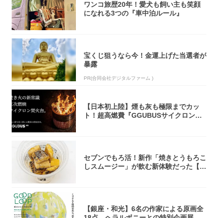
ワンコ旅歴20年！愛犬も飼い主も笑顔
になれる3つの『車中泊ルール』
宝くじ狙うなら今！金運上げた当選者が
暴露
PR(合同会社デジタルファーム )
【日本初上陸】煙も灰も極限までカッ
ト！超高燃費『GGUBUSサイクロン焚
火台』が...
セブンでもろ活！新作「焼きとうもろこ
しスムージー」が飲む新体験だった【東
京の一部...
【銀座・和光】6名の作家による原画全
18点。ヘラルボニーとの特別企画展「G