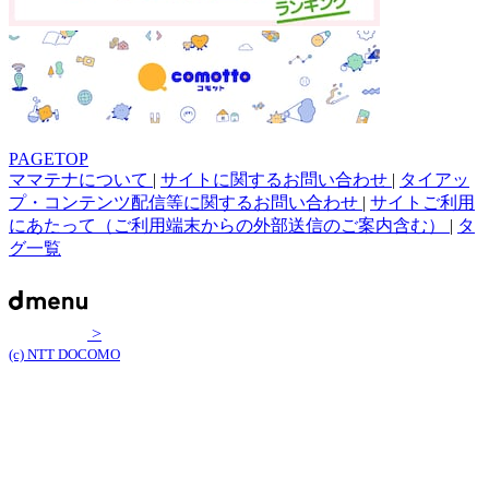
PAGETOP
ママテナについて
|
サイトに関するお問い合わせ
|
タイアッ
プ・コンテンツ配信等に関するお問い合わせ
|
サイトご利用
にあたって（ご利用端末からの外部送信のご案内含む）
|
タ
グ一覧
>
(c) NTT DOCOMO