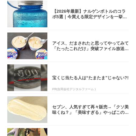
【2026年最新】ナルゲンボトルのコラ
ボ5選｜今買える限定デザインを一挙紹
介！
アイス、だまされたと思ってやってみて
「たったこれだけ」突破ファイル放送で
大注目！...
宝くじ当たる人は“たまたま”じゃない?!
PR(合同会社デジタルファーム )
セブン、人気すぎて再々販売→「クソ美
味くね？」「美味すぎる」やっぱこのク
オリティ...