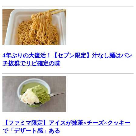
4年ぶりの大復活！【セブン限定】汁なし麺はパン
チ抜群でリピ確定の味
【ファミマ限定】アイスが抹茶×チーズ×クッキー
で「デザート感」ある