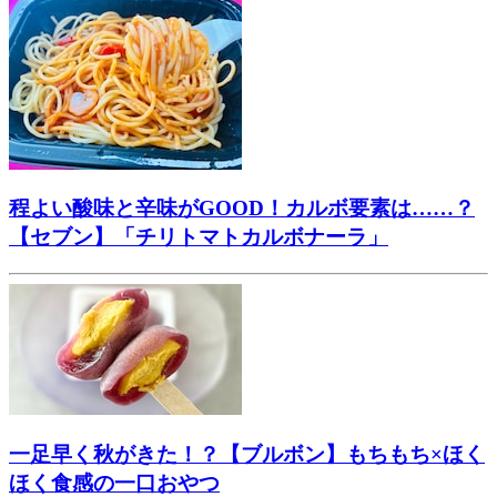
程よい酸味と辛味がGOOD！カルボ要素は……？
【セブン】「チリトマトカルボナーラ」
一足早く秋がきた！？【ブルボン】もちもち×ほく
ほく食感の一口おやつ