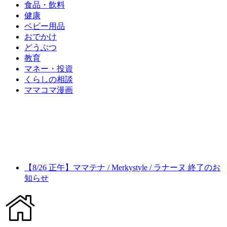
食品・飲料
健康
ベビー用品
おでかけ
どうぶつ
教育
マネー・投資
くらしの相談
ママコマ漫画
【8/26 正午】ママテナ / Merkystyle / ラナーヌ 終了のお
知らせ