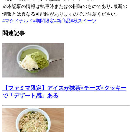
※本記事の情報は執筆時または公開時のものであり､最新の
情報とは異なる可能性がありますのでご注意ください｡
#
マクドナルド
#
期間限定
#
新商品
#
秋スイーツ
関連記事
【ファミマ限定】アイスが抹茶×チーズ×クッキー
で「デザート感」ある