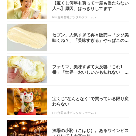
【宝くじ何年も買って一度も当たらない
人へ】原因、はっきりしてます
PR(合同会社デジタルファーム )
セブン、人気すぎて再々販売→「クソ美
味くね？」「美味すぎる」やっぱこのク
オリティ...
ファミマ、美味すぎて大反響「これ1
番」「世界一おいしいかも知れない」
「飲めそう」
宝くじ“なんとなく”で買っている限り変
わらない
PR(合同会社デジタルファーム )
酒場の小恥（こはじ）。あるワインビス