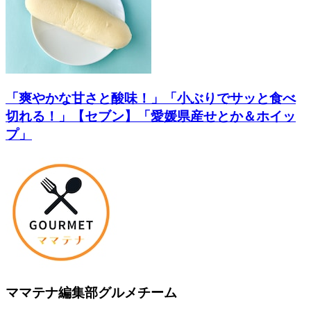
「爽やかな甘さと酸味！」「小ぶりでサッと食べ
切れる！」【セブン】「愛媛県産せとか＆ホイッ
プ」
ママテナ編集部グルメチーム