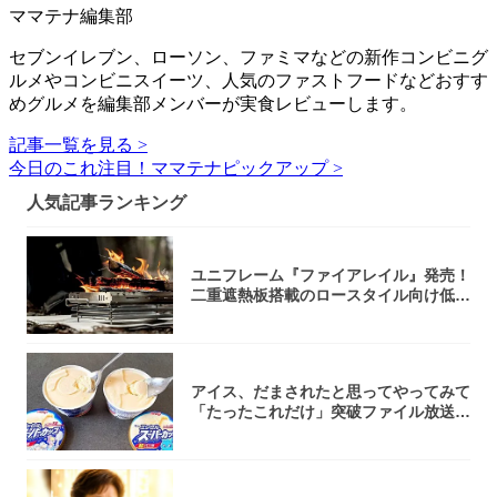
ママテナ編集部
セブンイレブン、ローソン、ファミマなどの新作コンビニグ
ルメやコンビニスイーツ、人気のファストフードなどおすす
めグルメを編集部メンバーが実食レビューします。
記事一覧を見る >
今日のこれ注目！ママテナピックアップ >
人気記事ランキング
ユニフレーム『ファイアレイル』発売！
二重遮熱板搭載のロースタイル向け低型
焚き火台
アイス、だまされたと思ってやってみて
「たったこれだけ」突破ファイル放送で
大注目！...