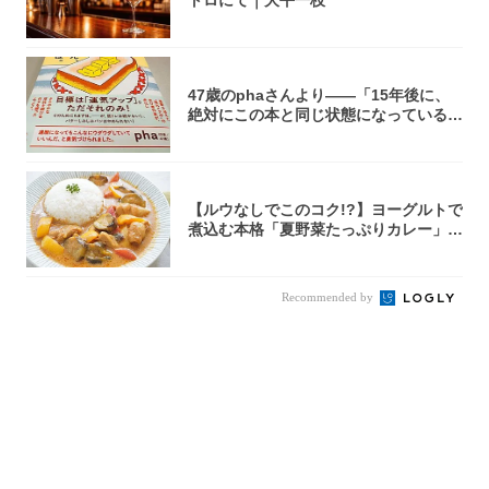
トロにて｜大平一枝
47歳のphaさんより――「15年後に、
絶対にこの本と同じ状態になっている自
信が...
【ルウなしでこのコク!?】ヨーグルトで
煮込む本格「夏野菜たっぷりカレー」作
ってみ...
Recommended by