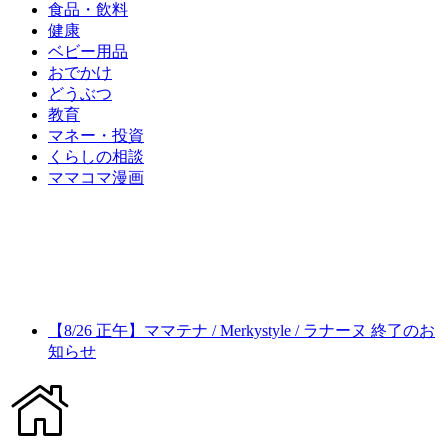
食品・飲料
健康
ベビー用品
おでかけ
どうぶつ
教育
マネー・投資
くらしの相談
ママコマ漫画
【8/26 正午】ママテナ / Merkystyle / ラナーヌ 終了のお
知らせ