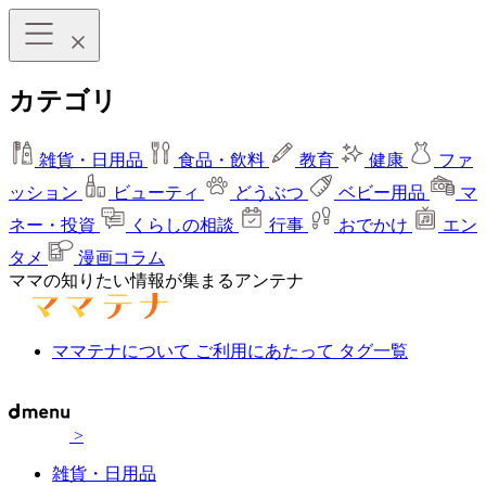
カテゴリ
雑貨・日用品
食品・飲料
教育
健康
ファ
ッション
ビューティ
どうぶつ
ベビー用品
マ
ネー・投資
くらしの相談
行事
おでかけ
エン
タメ
漫画コラム
ママの知りたい情報が集まるアンテナ
ママテナについて
ご利用にあたって
タグ一覧
>
雑貨・日用品