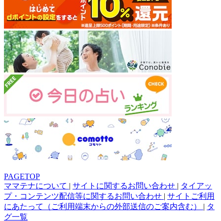
PAGETOP
ママテナについて
|
サイトに関するお問い合わせ
|
タイアッ
プ・コンテンツ配信等に関するお問い合わせ
|
サイトご利用
にあたって（ご利用端末からの外部送信のご案内含む）
|
タ
グ一覧