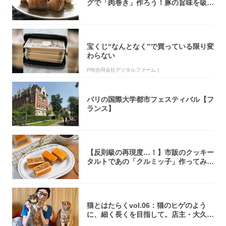
グで「肉巻き」作ろう！豚の旨味を吸い
尽くした...
宝くじ“なんとなく”で買っている限り変
わらない
PR(合同会社デジタルファーム )
パリの国際大学都市フェスティバル【フ
ランス】
【反則級の再現度…！】市販のクッキー
タルトであの「クルミッ子」作ってみ
た！濃厚キ...
猫とはたらくvol.06：猫のヒゲのよう
に、細く長くを目指して。店主・大久保
京さ...