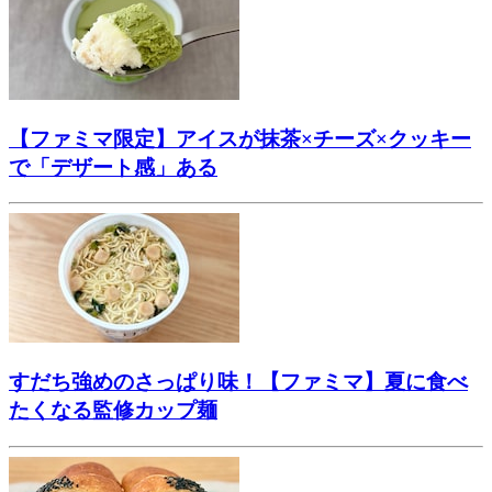
【ファミマ限定】アイスが抹茶×チーズ×クッキー
で「デザート感」ある
すだち強めのさっぱり味！【ファミマ】夏に食べ
たくなる監修カップ麺