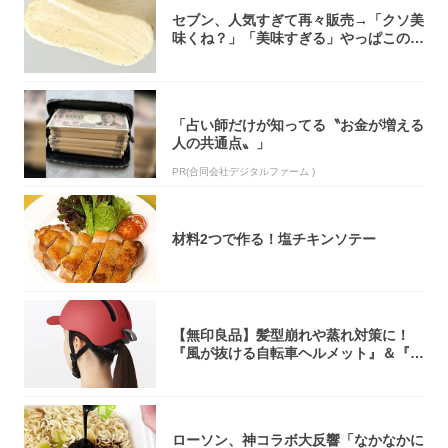
セブン、人気すぎて再々販売→「クソ美
味くね？」「美味すぎる」やっぱこのク
オリティ...
「占い師だけが知ってる〝お金が増える
人の共通点〟」
PR(合同会社デジタルファーム )
材料2つで作る！塩チキンソテー
【無印良品】髪型崩れや蒸れ対策に！
『風が抜ける自転車ヘルメット』＆『2
0型自転車...
ローソン、神コラボ大反響「なかなかに