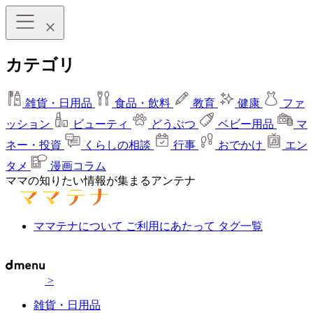
カテゴリ
雑貨・日用品
食品・飲料
教育
健康
ファ
ッション
ビューティ
どうぶつ
ベビー用品
マ
ネー・投資
くらしの相談
行事
おでかけ
エン
タメ
漫画コラム
ママの知りたい情報が集まるアンテナ
ママテナについて
ご利用にあたって
タグ一覧
>
雑貨・日用品