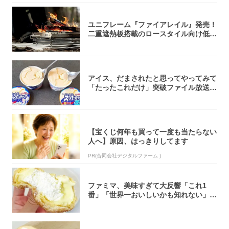
ユニフレーム『ファイアレイル』発売！
二重遮熱板搭載のロースタイル向け低型
焚き火台
アイス、だまされたと思ってやってみて
「たったこれだけ」突破ファイル放送で
大注目！...
【宝くじ何年も買って一度も当たらない
人へ】原因、はっきりしてます
PR(合同会社デジタルファーム )
ファミマ、美味すぎて大反響「これ1
番」「世界一おいしいかも知れない」
「飲めそう」