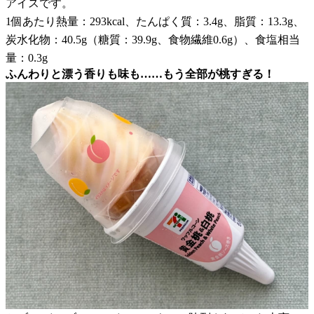
アイスです。
1個あたり熱量：293kcal、たんぱく質：3.4g、脂質：13.3g、
炭水化物：40.5g（糖質：39.9g、食物繊維0.6g）、食塩相当
量：0.3g
ふんわりと漂う香りも味も……もう全部が桃すぎる！