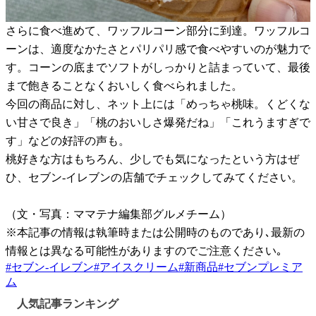
さらに食べ進めて、ワッフルコーン部分に到達。ワッフルコ
ーンは、適度なかたさとパリパリ感で食べやすいのが魅力で
す。コーンの底までソフトがしっかりと詰まっていて、最後
まで飽きることなくおいしく食べられました。
今回の商品に対し、ネット上には「めっちゃ桃味。くどくな
い甘さで良き」「桃のおいしさ爆発だね」「これうますぎで
す」などの好評の声も。
桃好きな方はもちろん、少しでも気になったという方はぜ
ひ、セブン-イレブンの店舗でチェックしてみてください。
（文・写真：ママテナ編集部グルメチーム）
※本記事の情報は執筆時または公開時のものであり､最新の
情報とは異なる可能性がありますのでご注意ください｡
#
セブン-イレブン
#
アイスクリーム
#
新商品
#
セブンプレミア
ム
人気記事ランキング