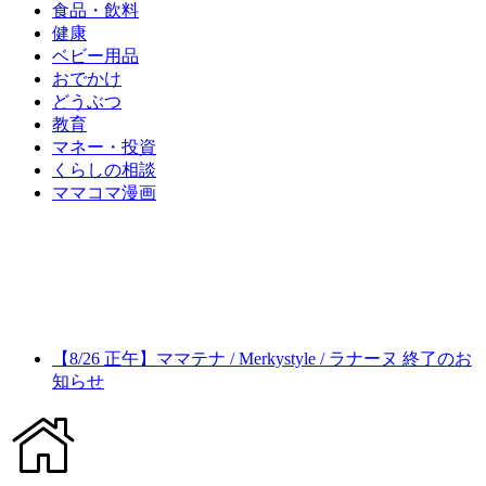
食品・飲料
健康
ベビー用品
おでかけ
どうぶつ
教育
マネー・投資
くらしの相談
ママコマ漫画
【8/26 正午】ママテナ / Merkystyle / ラナーヌ 終了のお
知らせ