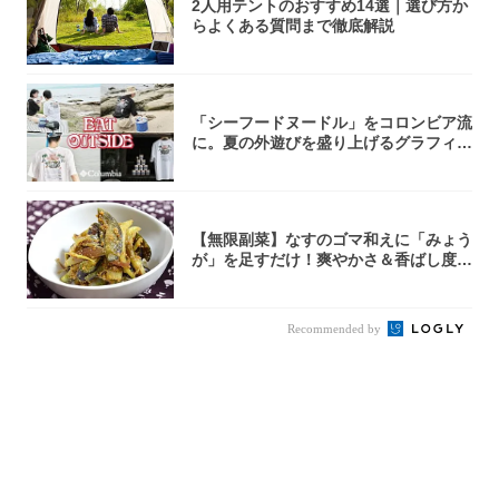
2人用テントのおすすめ14選｜選び方か
らよくある質問まで徹底解説
「シーフードヌードル」をコロンビア流
に。夏の外遊びを盛り上げるグラフィッ
クTが登...
【無限副菜】なすのゴマ和えに「みょう
が」を足すだけ！爽やかさ＆香ばし度1
00倍に...
Recommended by