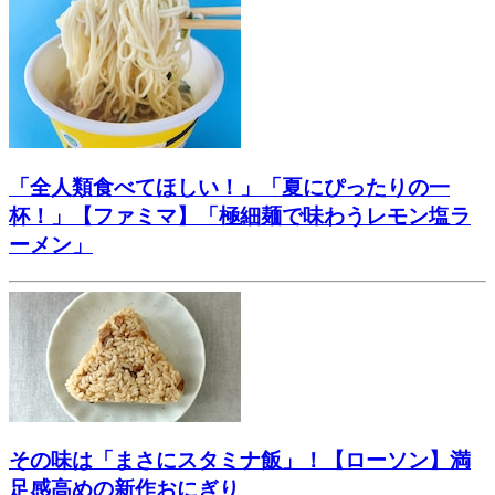
「全人類食べてほしい！」「夏にぴったりの一
杯！」【ファミマ】「極細麺で味わうレモン塩ラ
ーメン」
その味は「まさにスタミナ飯」！【ローソン】満
足感高めの新作おにぎり