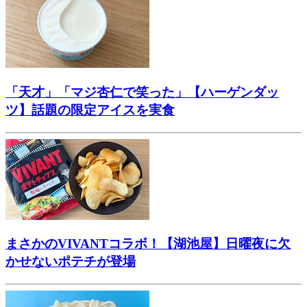
「天才」「マジ杏仁で笑った」【ハーゲンダッ
ツ】話題の限定アイスを実食
まさかのVIVANTコラボ！【湖池屋】日曜夜に欠
かせないポテチが登場