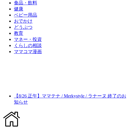
食品・飲料
健康
ベビー用品
おでかけ
どうぶつ
教育
マネー・投資
くらしの相談
ママコマ漫画
【8/26 正午】ママテナ / Merkystyle / ラナーヌ 終了のお
知らせ