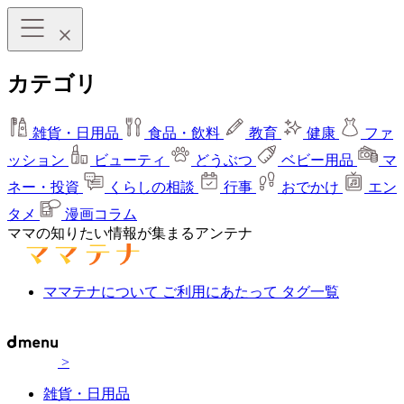
カテゴリ
雑貨・日用品
食品・飲料
教育
健康
ファ
ッション
ビューティ
どうぶつ
ベビー用品
マ
ネー・投資
くらしの相談
行事
おでかけ
エン
タメ
漫画コラム
ママの知りたい情報が集まるアンテナ
ママテナについて
ご利用にあたって
タグ一覧
>
雑貨・日用品