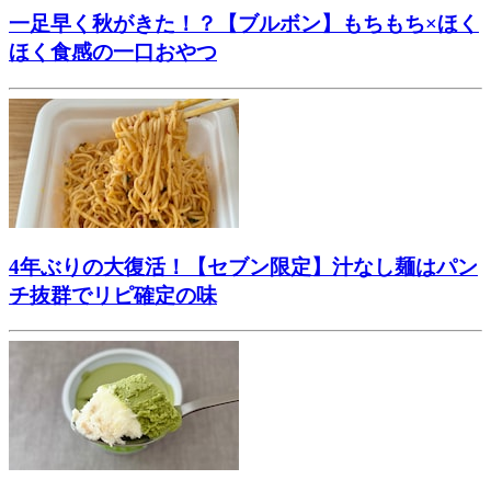
一足早く秋がきた！？【ブルボン】もちもち×ほく
ほく食感の一口おやつ
4年ぶりの大復活！【セブン限定】汁なし麺はパン
チ抜群でリピ確定の味