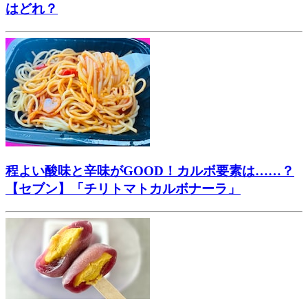
はどれ？
程よい酸味と辛味がGOOD！カルボ要素は……？
【セブン】「チリトマトカルボナーラ」