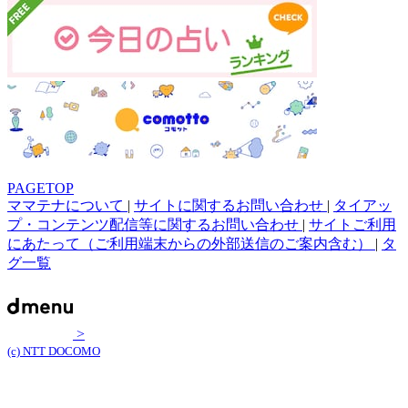
PAGETOP
ママテナについて
|
サイトに関するお問い合わせ
|
タイアッ
プ・コンテンツ配信等に関するお問い合わせ
|
サイトご利用
にあたって（ご利用端末からの外部送信のご案内含む）
|
タ
グ一覧
>
(c) NTT DOCOMO