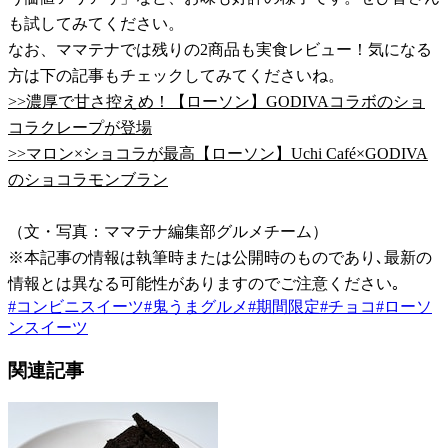
も試してみてください。
なお、ママテナでは残りの2商品も実食レビュー！気になる
方は下の記事もチェックしてみてくださいね。
>>濃厚で甘さ控えめ！【ローソン】GODIVAコラボのショ
コラクレープが登場
>>マロン×ショコラが最高【ローソン】Uchi Café×GODIVA
のショコラモンブラン
（文・写真：ママテナ編集部グルメチーム）
※本記事の情報は執筆時または公開時のものであり､最新の
情報とは異なる可能性がありますのでご注意ください｡
#
コンビニスイーツ
#
鬼うまグルメ
#
期間限定
#
チョコ
#
ローソ
ンスイーツ
関連記事