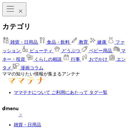
カテゴリ
雑貨・日用品
食品・飲料
教育
健康
ファ
ッション
ビューティ
どうぶつ
ベビー用品
マ
ネー・投資
くらしの相談
行事
おでかけ
エン
タメ
漫画コラム
ママの知りたい情報が集まるアンテナ
ママテナについて
ご利用にあたって
タグ一覧
>
雑貨・日用品