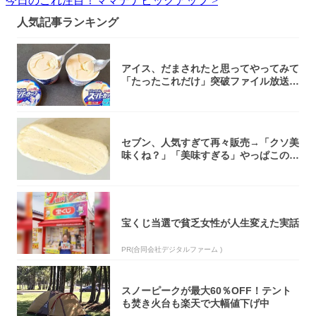
今日のこれ注目！ママテナピックアップ >
人気記事ランキング
アイス、だまされたと思ってやってみて
「たったこれだけ」突破ファイル放送で
大注目！...
セブン、人気すぎて再々販売→「クソ美
味くね？」「美味すぎる」やっぱこのク
オリティ...
宝くじ当選で貧乏女性が人生変えた実話
PR(合同会社デジタルファーム )
スノーピークが最大60％OFF！テント
も焚き火台も楽天で大幅値下げ中