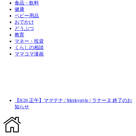
食品・飲料
健康
ベビー用品
おでかけ
どうぶつ
教育
マネー・投資
くらしの相談
ママコマ漫画
【8/26 正午】ママテナ / Merkystyle / ラナーヌ 終了のお
知らせ