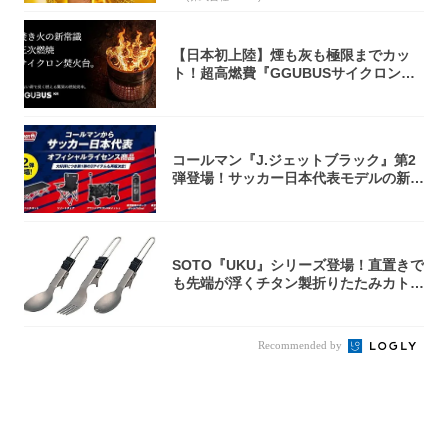
【日本初上陸】煙も灰も極限までカッ
ト！超高燃費『GGUBUSサイクロン焚
火台』が...
コールマン『J.ジェットブラック』第2
弾登場！サッカー日本代表モデルの新作
5アイ...
SOTO『UKU』シリーズ登場！直置きで
も先端が浮くチタン製折りたたみカトラ
リー
Recommended by