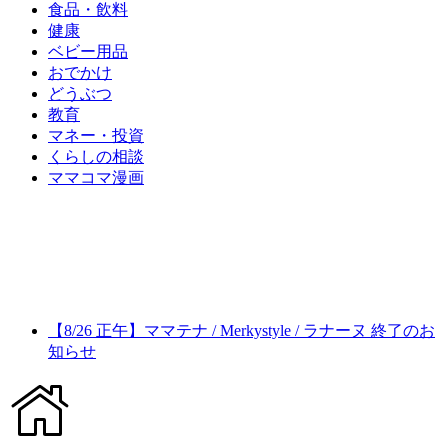
食品・飲料
健康
ベビー用品
おでかけ
どうぶつ
教育
マネー・投資
くらしの相談
ママコマ漫画
【8/26 正午】ママテナ / Merkystyle / ラナーヌ 終了のお
知らせ