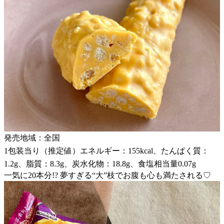
発売地域：全国
1包装当り（推定値）エネルギー：155kcal、たんぱく質：
1.2g、脂質：8.3g、炭水化物：18.8g、食塩相当量0.07g
一気に20本分!? 夢すぎる“大”枝でお腹も心も満たされる♡