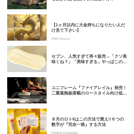
【1ヶ月以内に大金持ちになりたい人だ
け見て下さい】
PR(Il Sereno)
セブン、人気すぎて再々販売→「クソ美
味くね？」「美味すぎる」やっぱこのク
オリティ...
ユニフレーム『ファイアレイル』発売！
二重遮熱板搭載のロースタイル向け低型
焚き火台
８月のロト6はこの方法で買え!!６つの
数字が『完全一致』する方法
PR(株式会社MURA)