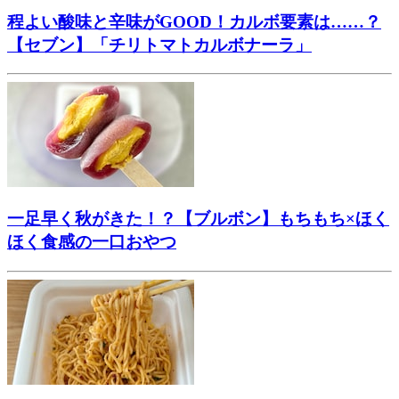
程よい酸味と辛味がGOOD！カルボ要素は……？
【セブン】「チリトマトカルボナーラ」
一足早く秋がきた！？【ブルボン】もちもち×ほく
ほく食感の一口おやつ