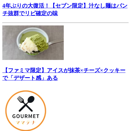
4年ぶりの大復活！【セブン限定】汁なし麺はパン
チ抜群でリピ確定の味
【ファミマ限定】アイスが抹茶×チーズ×クッキー
で「デザート感」ある