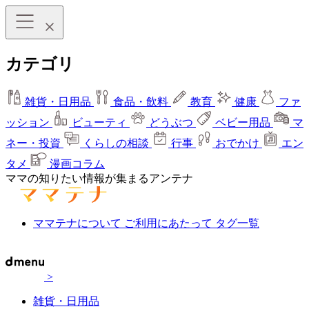
カテゴリ
雑貨・日用品
食品・飲料
教育
健康
ファ
ッション
ビューティ
どうぶつ
ベビー用品
マ
ネー・投資
くらしの相談
行事
おでかけ
エン
タメ
漫画コラム
ママの知りたい情報が集まるアンテナ
ママテナについて
ご利用にあたって
タグ一覧
>
雑貨・日用品