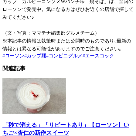
カップ カルビーコンソメWパンチ味 焼そば」は、全国の
ローソンで発売中。気になる方はぜひお近くの店舗で探して
みてください♪
（文・写真：ママテナ編集部グルメチーム）
※本記事の情報は執筆時または公開時のものであり､最新の
情報とは異なる可能性がありますのでご注意ください｡
#
ローソン
#
カップ麺
#
コンビニグルメ
#
エースコック
関連記事
「秒で消える」「リピートあり」【ローソン】い
ちご×杏仁の新作スイーツ