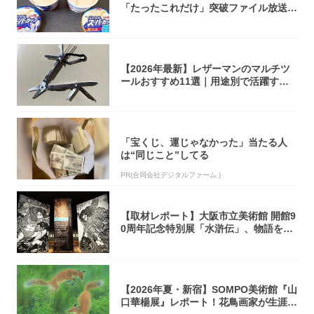
「たったこれだけ」突破ファイル放送で
大注目！...
【2026年最新】レザーマンのマルチツ
ールおすすめ11選｜用途別で活躍する
モデル...
「宝くじ、運じゃなかった」当たる人
は“同じこと”してる
PR(合同会社デジタルファーム )
【取材レポート】大阪市立美術館 開館9
0周年記念特別展「水滸伝」、物語を知
らない...
【2026年夏・新宿】SOMPO美術館『山
口華楊展』レポート！花鳥画家が生涯描