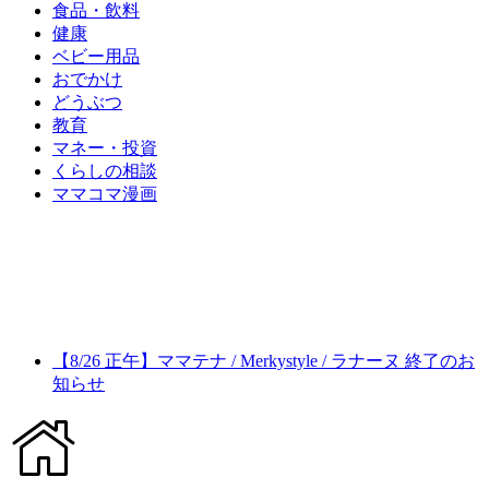
食品・飲料
健康
ベビー用品
おでかけ
どうぶつ
教育
マネー・投資
くらしの相談
ママコマ漫画
【8/26 正午】ママテナ / Merkystyle / ラナーヌ 終了のお
知らせ