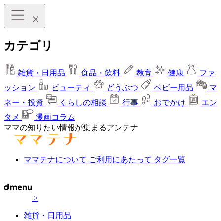
カテゴリ
雑貨・日用品
食品・飲料
教育
健康
ファ
ッション
ビューティ
どうぶつ
ベビー用品
マ
ネー・投資
くらしの相談
行事
おでかけ
エン
タメ
漫画コラム
ママの知りたい情報が集まるアンテナ
ママテナについて
ご利用にあたって
タグ一覧
>
雑貨・日用品