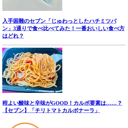
入手困難のセブン「じゅわっとしたハチミツパ
ン」3通りで食べ比べてみた！一番おいしい食べ方
はどれ？
程よい酸味と辛味がGOOD！カルボ要素は……？
【セブン】「チリトマトカルボナーラ」