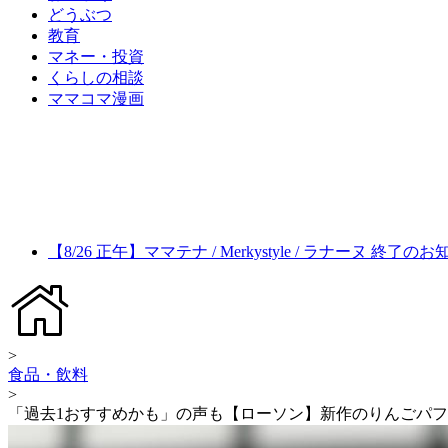
どうぶつ
教育
マネー・投資
くらしの相談
ママコマ漫画
【8/26 正午】ママテナ / Merkystyle / ラナーヌ 終了の
>
食品・飲料
>
「過去1おすすめかも」の声も【ローソン】新作のりんごパ