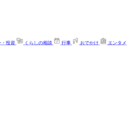
ー・投資
くらしの相談
行事
おでかけ
エンタメ