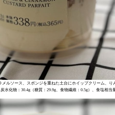
ラメルソース、スポンジを重ねた土台にホイップクリーム、り
、炭水化物：30.4g（糖質：29.9g、食物繊維：0.5g）、食塩相当