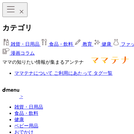
カテゴリ
雑貨・日用品
食品・飲料
教育
健康
ファ
漫画コラム
ママの知りたい情報が集まるアンテナ
ママテナについて
ご利用にあたって
タグ一覧
>
雑貨・日用品
食品・飲料
健康
ベビー用品
おでかけ