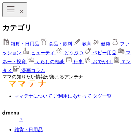
カテゴリ
雑貨・日用品
食品・飲料
教育
健康
ファ
ッション
ビューティ
どうぶつ
ベビー用品
マ
ネー・投資
くらしの相談
行事
おでかけ
エン
タメ
漫画コラム
ママの知りたい情報が集まるアンテナ
ママテナについて
ご利用にあたって
タグ一覧
>
雑貨・日用品