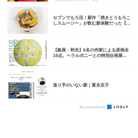
セブンでもろ活！新作「焼きとうもろこ
しスムージー」が飲む新体験だった【東
京の一部...
【銀座・和光】6名の作家による原画全
18点。ヘラルボニーとの特別企画展「G
OOD...
造り手のいない家｜富永京子
Recommended by