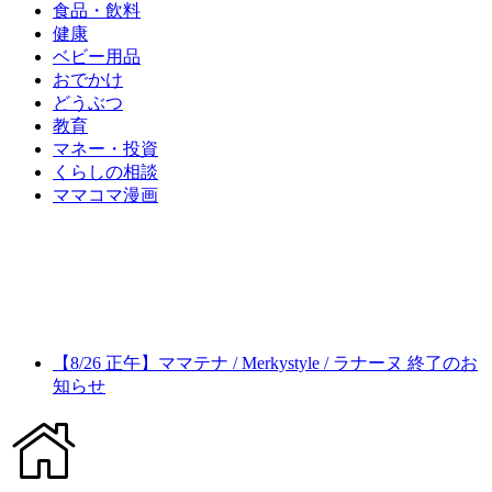
食品・飲料
健康
ベビー用品
おでかけ
どうぶつ
教育
マネー・投資
くらしの相談
ママコマ漫画
【8/26 正午】ママテナ / Merkystyle / ラナーヌ 終了のお
知らせ