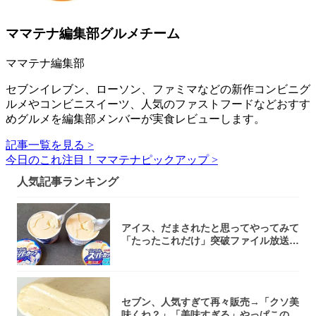
ママテナ編集部グルメチーム
ママテナ編集部
セブンイレブン、ローソン、ファミマなどの新作コンビニグ
ルメやコンビニスイーツ、人気のファストフードなどおすす
めグルメを編集部メンバーが実食レビューします。
記事一覧を見る >
今日のこれ注目！ママテナピックアップ >
人気記事ランキング
アイス、だまされたと思ってやってみて
「たったこれだけ」突破ファイル放送で
大注目！...
セブン、人気すぎて再々販売→「クソ美
味くね？」「美味すぎる」やっぱこのク