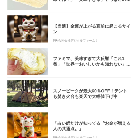
オリティ...
【当選】金運が上がる直前に起こるサイ
ン
PR(合同会社デジタルファーム )
ファミマ、美味すぎて大反響「これ1
番」「世界一おいしいかも知れない」
「飲めそう」
スノーピークが最大60％OFF！テント
も焚き火台も楽天で大幅値下げ中
「占い師だけが知ってる〝お金が増える
人の共通点〟」
PR(合同会社デジタルファーム )