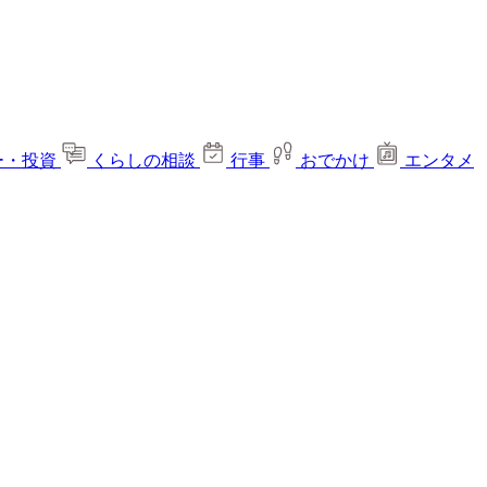
ー・投資
くらしの相談
行事
おでかけ
エンタメ