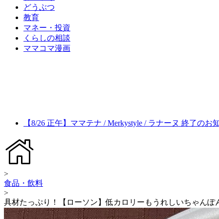
どうぶつ
教育
マネー・投資
くらしの相談
ママコマ漫画
【8/26 正午】ママテナ / Merkystyle / ラナーヌ 終了の
>
食品・飲料
>
具材たっぷり！【ローソン】低カロリーもうれしいちゃんぽ