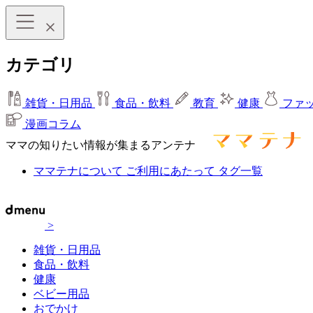
カテゴリ
雑貨・日用品
食品・飲料
教育
健康
ファ
漫画コラム
ママの知りたい情報が集まるアンテナ
ママテナについて
ご利用にあたって
タグ一覧
>
雑貨・日用品
食品・飲料
健康
ベビー用品
おでかけ