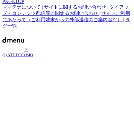
PAGETOP
ママテナについて
|
サイトに関するお問い合わせ
|
タイアッ
プ・コンテンツ配信等に関するお問い合わせ
|
サイトご利用
にあたって（ご利用端末からの外部送信のご案内含む）
|
タ
グ一覧
>
(c) NTT DOCOMO