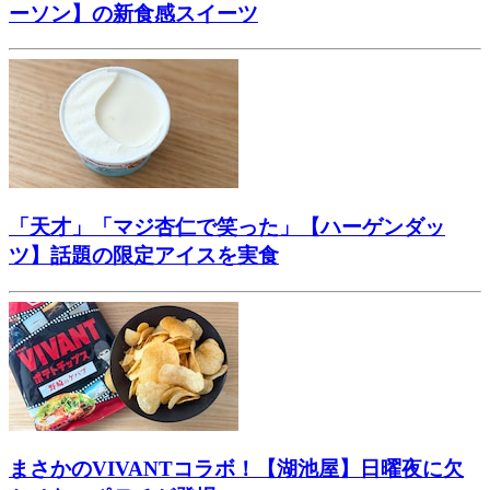
ーソン】の新食感スイーツ
「天才」「マジ杏仁で笑った」【ハーゲンダッ
ツ】話題の限定アイスを実食
まさかのVIVANTコラボ！【湖池屋】日曜夜に欠