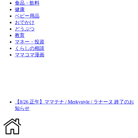
食品・飲料
健康
ベビー用品
おでかけ
どうぶつ
教育
マネー・投資
くらしの相談
ママコマ漫画
【8/26 正午】ママテナ / Merkystyle / ラナーヌ 終了のお
知らせ