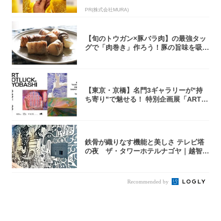
致」する方...
PR(株式会社MURA)
【旬のトウガン×豚バラ肉】の最強タッ
グで「肉巻き」作ろう！豚の旨味を吸い
尽くした...
【東京・京橋】名門3ギャラリーが"持
ち寄り"で魅せる！ 特別企画展「ART P
O...
鉄骨が織りなす機能と美しさ テレビ塔
の夜 ザ・タワーホテルナゴヤ｜越智月
子
Recommended by