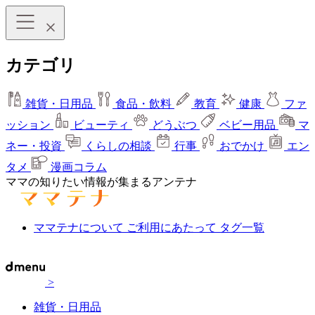
カテゴリ
雑貨・日用品
食品・飲料
教育
健康
ファ
ッション
ビューティ
どうぶつ
ベビー用品
マ
ネー・投資
くらしの相談
行事
おでかけ
エン
タメ
漫画コラム
ママの知りたい情報が集まるアンテナ
ママテナについて
ご利用にあたって
タグ一覧
>
雑貨・日用品