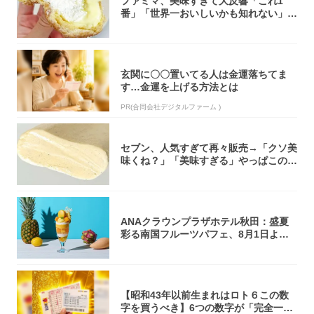
ファミマ、美味すぎて大反響「これ1
番」「世界一おいしいかも知れない」
「飲めそう」
玄関に〇〇置いてる人は金運落ちてま
す…金運を上げる方法とは
PR(合同会社デジタルファーム )
セブン、人気すぎて再々販売→「クソ美
味くね？」「美味すぎる」やっぱこのク
オリティ...
ANAクラウンプラザホテル秋田：盛夏
彩る南国フルーツパフェ、8月1日より1
ヵ月限...
【昭和43年以前生まれはロト６この数
字を買うべき】6つの数字が「完全一