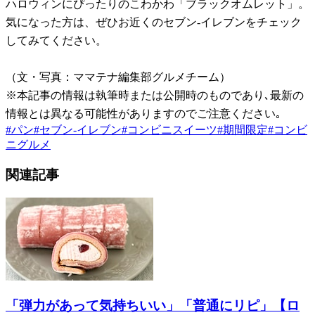
ハロウィンにぴったりのこわかわ「ブラックオムレット」。
気になった方は、ぜひお近くのセブン-イレブンをチェック
してみてください。
（文・写真：ママテナ編集部グルメチーム）
※本記事の情報は執筆時または公開時のものであり､最新の
情報とは異なる可能性がありますのでご注意ください｡
#
パン
#
セブン-イレブン
#
コンビニスイーツ
#
期間限定
#
コンビ
ニグルメ
関連記事
「弾力があって気持ちいい」「普通にリピ」【ロ