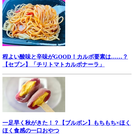
程よい酸味と辛味がGOOD！カルボ要素は……？
【セブン】「チリトマトカルボナーラ」
一足早く秋がきた！？【ブルボン】もちもち×ほく
ほく食感の一口おやつ