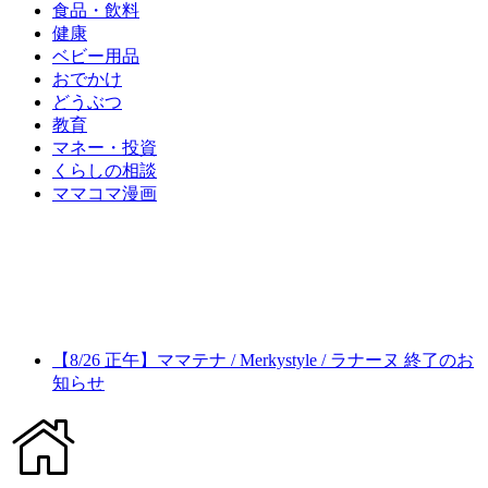
食品・飲料
健康
ベビー用品
おでかけ
どうぶつ
教育
マネー・投資
くらしの相談
ママコマ漫画
【8/26 正午】ママテナ / Merkystyle / ラナーヌ 終了のお
知らせ