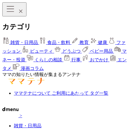
カテゴリ
雑貨・日用品
食品・飲料
教育
健康
ファ
ッション
ビューティ
どうぶつ
ベビー用品
マ
ネー・投資
くらしの相談
行事
おでかけ
エン
タメ
漫画コラム
ママの知りたい情報が集まるアンテナ
ママテナについて
ご利用にあたって
タグ一覧
>
雑貨・日用品