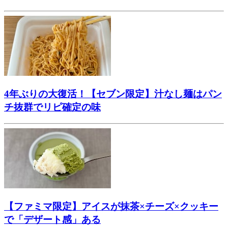
4年ぶりの大復活！【セブン限定】汁なし麺はパン
チ抜群でリピ確定の味
【ファミマ限定】アイスが抹茶×チーズ×クッキー
で「デザート感」ある