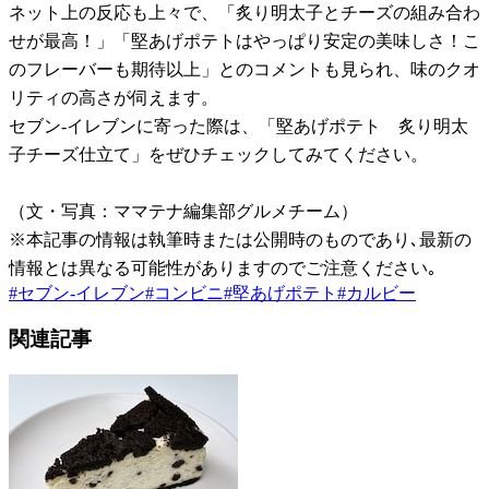
ネット上の反応も上々で、「炙り明太子とチーズの組み合わ
せが最高！」「堅あげポテトはやっぱり安定の美味しさ！こ
のフレーバーも期待以上」とのコメントも見られ、味のクオ
リティの高さが伺えます。
セブン-イレブンに寄った際は、「堅あげポテト 炙り明太
子チーズ仕立て」をぜひチェックしてみてください。
（文・写真：ママテナ編集部グルメチーム）
※本記事の情報は執筆時または公開時のものであり､最新の
情報とは異なる可能性がありますのでご注意ください｡
#
セブン-イレブン
#
コンビニ
#
堅あげポテト
#
カルビー
関連記事