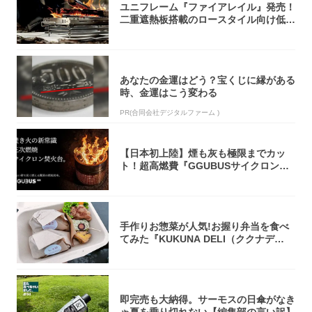
ユニフレーム『ファイアレイル』発売！
二重遮熱板搭載のロースタイル向け低型
焚き火台
あなたの金運はどう？宝くじに縁がある
時、金運はこう変わる
PR(合同会社デジタルファーム )
【日本初上陸】煙も灰も極限までカッ
ト！超高燃費『GGUBUSサイクロン焚
火台』が...
手作りお惣菜が人気!お握り弁当を食べ
てみた『KUKUNA DELI（ククナデ
リ）...
即完売も大納得。サーモスの日傘がなき