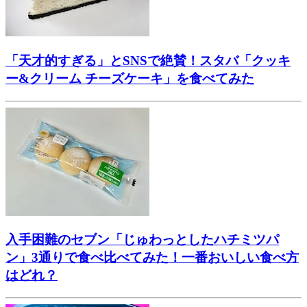
「天才的すぎる」とSNSで絶賛！スタバ「クッキ
ー&クリーム チーズケーキ」を食べてみた
入手困難のセブン「じゅわっとしたハチミツパ
ン」3通りで食べ比べてみた！一番おいしい食べ方
はどれ？