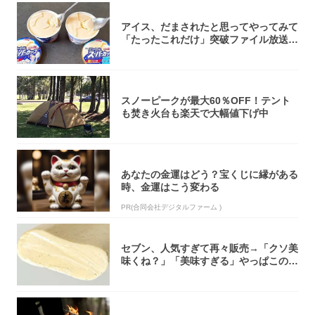
アイス、だまされたと思ってやってみて
「たったこれだけ」突破ファイル放送で
大注目！...
スノーピークが最大60％OFF！テント
も焚き火台も楽天で大幅値下げ中
あなたの金運はどう？宝くじに縁がある
時、金運はこう変わる
PR(合同会社デジタルファーム )
セブン、人気すぎて再々販売→「クソ美
味くね？」「美味すぎる」やっぱこのク
オリティ...