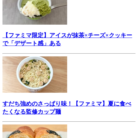
【ファミマ限定】アイスが抹茶×チーズ×クッキー
で「デザート感」ある
すだち強めのさっぱり味！【ファミマ】夏に食べ
たくなる監修カップ麺