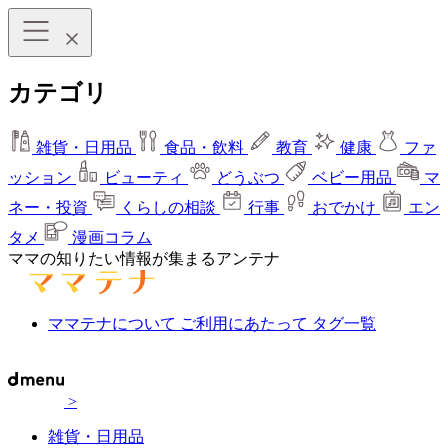
カテゴリ
雑貨・日用品
食品・飲料
教育
健康
ファ
ッション
ビューティ
どうぶつ
ベビー用品
マ
ネー・投資
くらしの相談
行事
おでかけ
エン
タメ
漫画コラム
ママの知りたい情報が集まるアンテナ
ママテナについて
ご利用にあたって
タグ一覧
>
雑貨・日用品