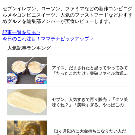
セブンイレブン、ローソン、ファミマなどの新作コンビニグ
ルメやコンビニスイーツ、人気のファストフードなどおすす
めグルメを編集部メンバーが実食レビューします。
記事一覧を見る >
今日のこれ注目！ママテナピックアップ >
人気記事ランキング
アイス、だまされたと思ってやってみて
「たったこれだけ」突破ファイル放送で
大注目！...
セブン、人気すぎて再々販売→「クソ美
味くね？」「美味すぎる」やっぱこのク
オリティ...
【1ヶ月以内に大金持ちになりたい人だ