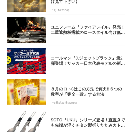
け見て下さい】
PR(Il Sereno)
ユニフレーム『ファイアレイル』発売！
二重遮熱板搭載のロースタイル向け低型
焚き火台
コールマン『J.ジェットブラック』第2
弾登場！サッカー日本代表モデルの新作
5アイ...
８月のロト6はこの方法で買え!!６つの
数字が『完全一致』する方法
PR(株式会社MURA)
SOTO『UKU』シリーズ登場！直置きで
も先端が浮くチタン製折りたたみカトラ
リー