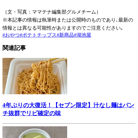
（文・写真：ママテナ編集部グルメチーム）
※本記事の情報は執筆時または公開時のものであり､最新の
情報とは異なる可能性がありますのでご注意ください｡
#
おやつ
#
ポテトチップス
#
新商品
#
湖池屋
関連記事
4年ぶりの大復活！【セブン限定】汁なし麺はパン
チ抜群でリピ確定の味