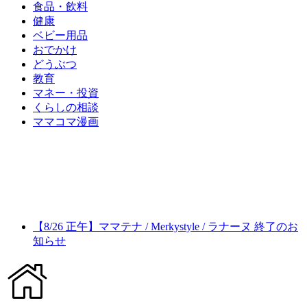
食品・飲料
健康
ベビー用品
おでかけ
どうぶつ
教育
マネー・投資
くらしの相談
ママコマ漫画
【8/26 正午】ママテナ / Merkystyle / ラナーヌ 終了のお
知らせ