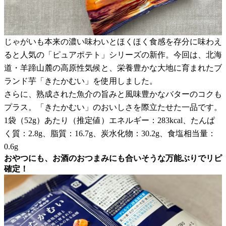
じゃがいも本来の濃い味わいとほくほく食感を存分に味わえ
ると人気の「ピュアポテト」シリーズの新作。今回は、北海
道・羊蹄山麓の高原性気候と、栄養豊かな大地に育まれたブ
ランド芋「きたかむい」を使用しました。
さらに、熟成された魚介の旨みと風味豊かなバターのコクも
プラス。「きたかむい」のおいしさを際立たせた一品です。
1袋（52g）あたり（推定値）エネルギー：283kcal、たんぱ
く質：2.8g、脂質：16.7g、炭水化物：30.2g、食塩相当量：
0.6g
おやつにも、お酒のおつまみにも合いそうな万能ぶりでリピ
確定！