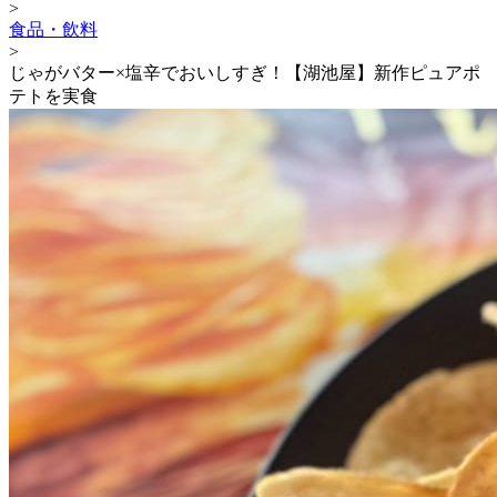
>
食品・飲料
>
じゃがバター×塩辛でおいしすぎ！【湖池屋】新作ピュアポ
テトを実食