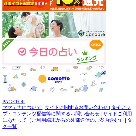
PAGETOP
ママテナについて
|
サイトに関するお問い合わせ
|
タイアッ
プ・コンテンツ配信等に関するお問い合わせ
|
サイトご利用
にあたって（ご利用端末からの外部送信のご案内含む）
|
タ
グ一覧