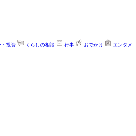
ー・投資
くらしの相談
行事
おでかけ
エンタメ