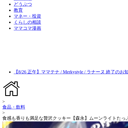
どうぶつ
教育
マネー・投資
くらしの相談
ママコマ漫画
【8/26 正午】ママテナ / Merkystyle / ラナーヌ 終了の
>
食品・飲料
>
食感も香りも満足な贅沢クッキー【森永】ムーンライトたっ