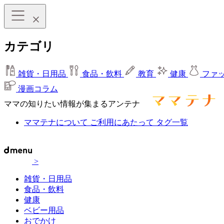
カテゴリ
雑貨・日用品
食品・飲料
教育
健康
ファ
漫画コラム
ママの知りたい情報が集まるアンテナ
ママテナについて
ご利用にあたって
タグ一覧
>
雑貨・日用品
食品・飲料
健康
ベビー用品
おでかけ