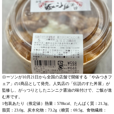
ローソンが10月21日から全国の店舗で開催する「やみつきフ
ェア」の1商品として発売。人気店の「伝説のすた丼屋」が
監修し、がっつりとしたニンニク醤油の味付けで、ご飯が進
む丼です。
1包装あたり（推定値）熱量：578kcal、たんぱく質：21.3g、
脂質：23.0g、炭水化物：73.2g（糖質：69.5g、食物繊維：