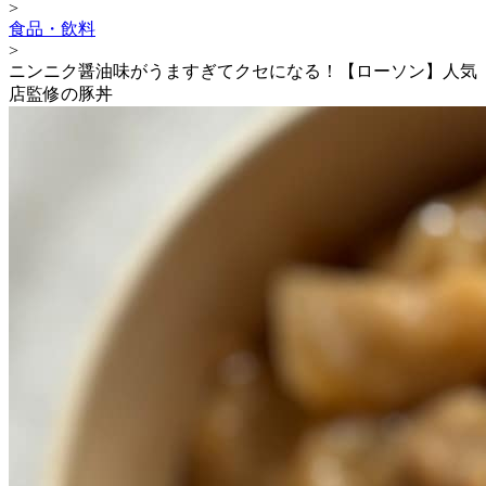
>
食品・飲料
>
ニンニク醤油味がうますぎてクセになる！【ローソン】人気
店監修の豚丼