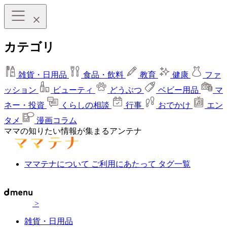
カテゴリ
雑貨・日用品
食品・飲料
教育
健康
ファ
ッション
ビューティ
どうぶつ
ベビー用品
マ
ネー・投資
くらしの相談
行事
おでかけ
エン
タメ
漫画コラム
ママの知りたい情報が集まるアンテナ
ママテナについて
ご利用にあたって
タグ一覧
>
雑貨・日用品