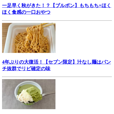
一足早く秋がきた！？【ブルボン】もちもち×ほく
ほく食感の一口おやつ
4年ぶりの大復活！【セブン限定】汁なし麺はパン
チ抜群でリピ確定の味