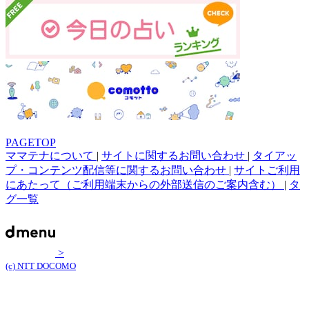
PAGETOP
ママテナについて
|
サイトに関するお問い合わせ
|
タイアッ
プ・コンテンツ配信等に関するお問い合わせ
|
サイトご利用
にあたって（ご利用端末からの外部送信のご案内含む）
|
タ
グ一覧
>
(c) NTT DOCOMO