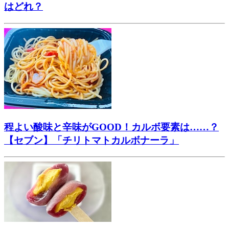
はどれ？
程よい酸味と辛味がGOOD！カルボ要素は……？
【セブン】「チリトマトカルボナーラ」