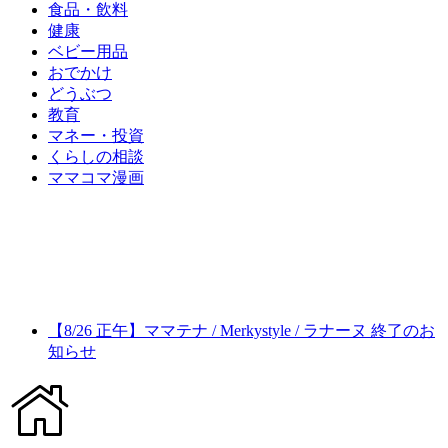
食品・飲料
健康
ベビー用品
おでかけ
どうぶつ
教育
マネー・投資
くらしの相談
ママコマ漫画
【8/26 正午】ママテナ / Merkystyle / ラナーヌ 終了のお
知らせ