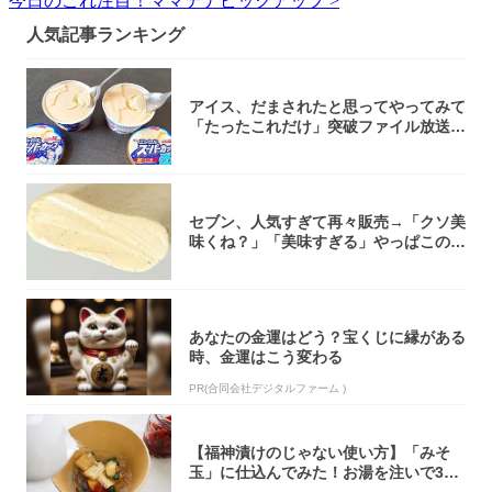
今日のこれ注目！ママテナピックアップ >
人気記事ランキング
アイス、だまされたと思ってやってみて
「たったこれだけ」突破ファイル放送で
大注目！...
セブン、人気すぎて再々販売→「クソ美
味くね？」「美味すぎる」やっぱこのク
オリティ...
あなたの金運はどう？宝くじに縁がある
時、金運はこう変わる
PR(合同会社デジタルファーム )
【福神漬けのじゃない使い方】「みそ
玉」に仕込んでみた！お湯を注いで30