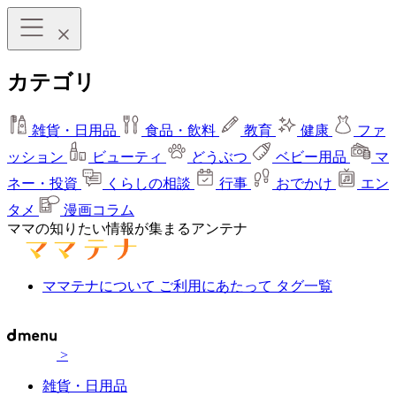
カテゴリ
雑貨・日用品
食品・飲料
教育
健康
ファ
ッション
ビューティ
どうぶつ
ベビー用品
マ
ネー・投資
くらしの相談
行事
おでかけ
エン
タメ
漫画コラム
ママの知りたい情報が集まるアンテナ
ママテナについて
ご利用にあたって
タグ一覧
>
雑貨・日用品