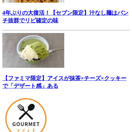
4年ぶりの大復活！【セブン限定】汁なし麺はパン
チ抜群でリピ確定の味
【ファミマ限定】アイスが抹茶×チーズ×クッキー
で「デザート感」ある