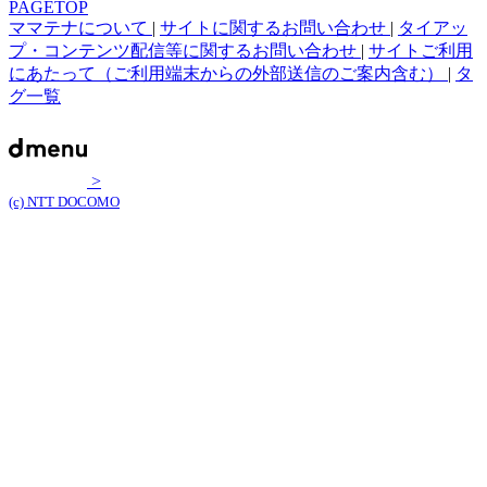
PAGETOP
ママテナについて
|
サイトに関するお問い合わせ
|
タイアッ
プ・コンテンツ配信等に関するお問い合わせ
|
サイトご利用
にあたって（ご利用端末からの外部送信のご案内含む）
|
タ
グ一覧
>
(c) NTT DOCOMO