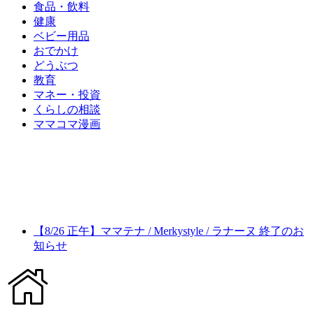
食品・飲料
健康
ベビー用品
おでかけ
どうぶつ
教育
マネー・投資
くらしの相談
ママコマ漫画
【8/26 正午】ママテナ / Merkystyle / ラナーヌ 終了のお
知らせ