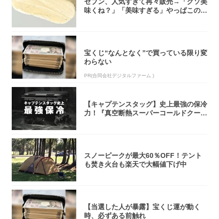
セブン、人気すぎて再々販売→「クソ美
味くね？」「美味すぎる」やっぱこのク
オリティ...
宝くじ“なんとなく”で買っている限り変
わらない
PR(合同会社デジタルファーム )
【キャプテンスタッグ】史上最強の保冷
力！『真空断熱スーパーコールドクーラ
ーボック...
スノーピークが最大60％OFF！テント
も焚き火台も楽天で大幅値下げ中
【当選した人が暴露】宝くじ運が動く
時、必ずある前触れ