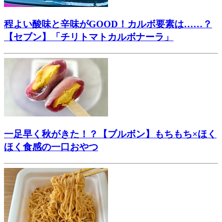
程よい酸味と辛味がGOOD！カルボ要素は……？
【セブン】「チリトマトカルボナーラ」
一足早く秋がきた！？【ブルボン】もちもち×ほく
ほく食感の一口おやつ