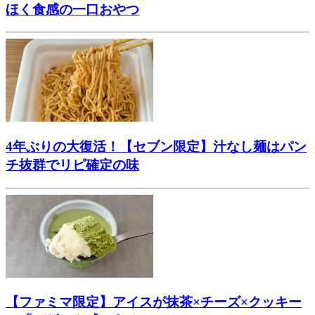
ほく食感の一口おやつ
4年ぶりの大復活！【セブン限定】汁なし麺はパン
チ抜群でリピ確定の味
【ファミマ限定】アイスが抹茶×チーズ×クッキー