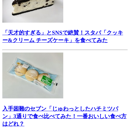
「天才的すぎる」とSNSで絶賛！スタバ「クッキ
ー&クリーム チーズケーキ」を食べてみた
入手困難のセブン「じゅわっとしたハチミツパ
ン」3通りで食べ比べてみた！一番おいしい食べ方
はどれ？