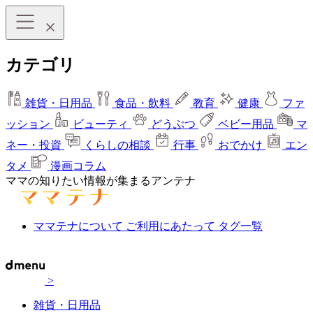
カテゴリ
雑貨・日用品
食品・飲料
教育
健康
ファ
ッション
ビューティ
どうぶつ
ベビー用品
マ
ネー・投資
くらしの相談
行事
おでかけ
エン
タメ
漫画コラム
ママの知りたい情報が集まるアンテナ
ママテナについて
ご利用にあたって
タグ一覧
>
雑貨・日用品