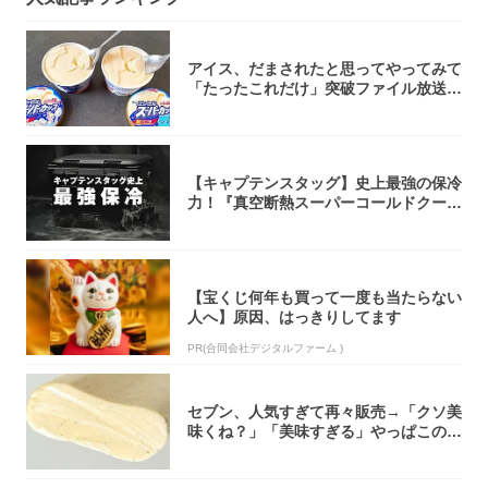
アイス、だまされたと思ってやってみて
「たったこれだけ」突破ファイル放送で
大注目！...
【キャプテンスタッグ】史上最強の保冷
力！『真空断熱スーパーコールドクーラ
ーボック...
【宝くじ何年も買って一度も当たらない
人へ】原因、はっきりしてます
PR(合同会社デジタルファーム )
セブン、人気すぎて再々販売→「クソ美
味くね？」「美味すぎる」やっぱこのク
オリティ...