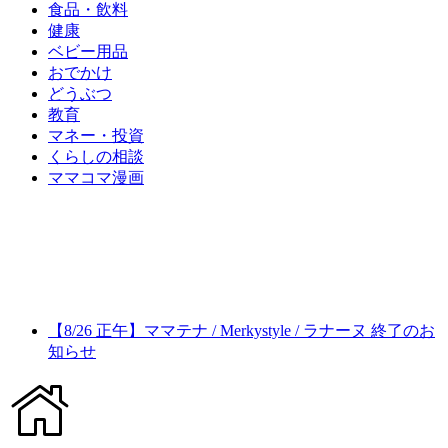
食品・飲料
健康
ベビー用品
おでかけ
どうぶつ
教育
マネー・投資
くらしの相談
ママコマ漫画
【8/26 正午】ママテナ / Merkystyle / ラナーヌ 終了のお
知らせ