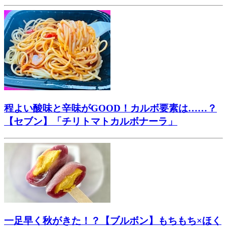
程よい酸味と辛味がGOOD！カルボ要素は……？
【セブン】「チリトマトカルボナーラ」
一足早く秋がきた！？【ブルボン】もちもち×ほく