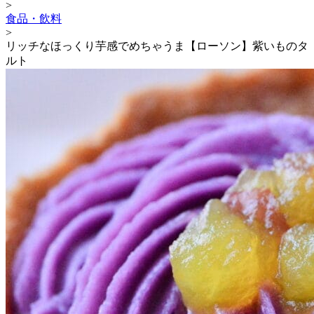
>
食品・飲料
>
リッチなほっくり芋感でめちゃうま【ローソン】紫いものタ
ルト