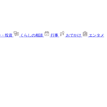
ー・投資
くらしの相談
行事
おでかけ
エンタメ