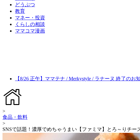
どうぶつ
教育
マネー・投資
くらしの相談
ママコマ漫画
【8/26 正午】ママテナ / Merkystyle / ラナーヌ 終了の
>
食品・飲料
>
SNSで話題！濃厚でめちゃうまい【ファミマ】とろ～りチー