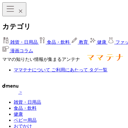
カテゴリ
雑貨・日用品
食品・飲料
教育
健康
ファ
漫画コラム
ママの知りたい情報が集まるアンテナ
ママテナについて
ご利用にあたって
タグ一覧
>
雑貨・日用品
食品・飲料
健康
ベビー用品
おでかけ